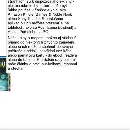
stránkach, sú k dispozícii ako e-knihy -
elektronické knihy - ktoré môžu byť
ľahko použité v čtečce e-knih, ako
Amazon Kindle, Barnes & Noble Nook
alebo Sony Reader. S príslušnou
aplikáciou ich môžete prezerať aj na
tabletoch, ako sú Acer Iconia (Android) a
Apple iPad alebo na PC.
Naše knihy s mapami možno aj stiahnuť
priamo do niektorych z týchto zariadení,
alebo si ich môžete stiahnuť do svojho
počítača a odtiaľ - napríklad cez kábel
alebo pamäťovú kartu - do ebook readera
alebo do tabletu. Pre ďalšie rady pozrite
naše články o práci s e-knihami, mapami
a čtečkami.