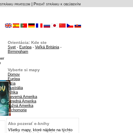
stránku priateľom
|
Pridať stránku k obľúbeným
Orientácia: Kde ste
Svet
-
Európa
-
Veľká Británia
-
Birmingham
mer
u
Vyberte si mapy
Domov
Európa
Ázia
Austrália
Afrika
Severná Amerika
Stredná Amerika
Južná Amerika
Tichomorie
Ako pozerať e-knihy
Všetky mapy, ktoré nájdete na týchto