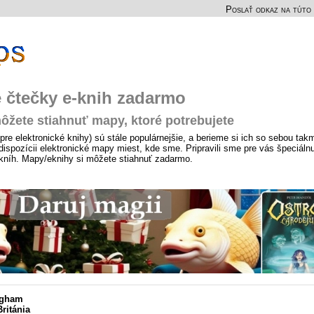
Poslať odkaz na túto 
 čtečky e-knih zadarmo
ôžete stiahnuť mapy, ktoré potrebujete
pre elektronické knihy) sú stále populárnejšie, a berieme si ich so sebou tak
ispozícii elektronické mapy miest, kde sme. Pripravili sme pre vás špeciáln
-kníh. Mapy/eknihy si môžete stiahnuť zadarmo.
ngham
ritánia