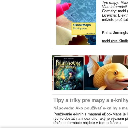
Typ mapy
: Map
Viac informácií
Formáty
: mobi 
Licencia
: Elekt
môžete prečítať
Kniha Birmingha
mobi (pre Kindl
Tipy a triky pre mapy a e-knih
Nápoveda: Ako používať e-knihy s m
Používanie e-kníh s mapami eBookMaps je ľah
rýchlo dostať na index ulíc, aký je význam 
ďalšie informácie nájdete v tomto článku.