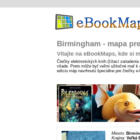
Birmingham - mapa pre
Vitajte na eBookMaps, kde si m
Čtečky elektronických kníh (čítací zariadenia 
všade. Preto môže byť veľmi užitočné mať k d
edíciu máp navrhnutú špeciálne pre čtečky e
Miesto
:
Birmi
Krajina
:
Veľká B