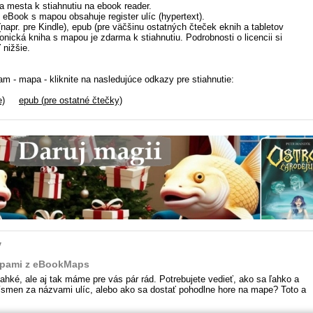
a mesta k stiahnutiu na ebook reader.
: eBook s mapou obsahuje register ulíc (hypertext).
(napr. pre Kindle), epub (pre väčšinu ostatných čteček eknih a tabletov
ronická kniha s mapou je zdarma k stiahnutiu. Podrobnosti o licencii si
 nižšie.
m - mapa - kliknite na nasledujúce odkazy pre stiahnutie:
e)
epub (pre ostatné čtečky)
y
apami z eBookMaps
ké, ale aj tak máme pre vás pár rád. Potrebujete vedieť, ako sa ľahko a
písmen za názvami ulíc, alebo ako sa dostať pohodlne hore na mape? Toto a