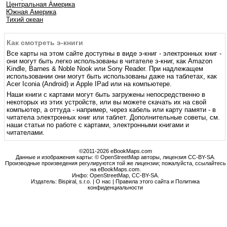
Центральная Америка
Южная Америка
Тихий океан
Как смотреть э-книги
Все карты на этом сайте доступны в виде э-книг - электронных книг -
они могут быть легко использованы в читателе э-книг, как Amazon
Kindle, Barnes & Noble Nook или Sony Reader. При надлежащем
использовании они могут быть использованы даже на таблетах, как
Acer Iconia (Android) и Apple IPad или на компьютере.
Наши книги с картами могут быть загружены непосредственно в
некоторых из этих устройств, или вы можете скачать их на свой
компьютер, а оттуда - например, через кабель или карту памяти - в
читатела электронных книг или таблет. Дополнительные советы, см.
наши статьи по работе с картами, электронными книгами и
читателами.
©2011-2026 eBookMaps.com
Данные и изображения карты: © OpenStreetMap авторы, лицензия CC-BY-SA.
Производные произведения регулируются той же лицензии; пожалуйста, ссылайтесь
на eBookMaps.com.
Инфо:
OpenStreetMap
,
CC-BY-SA
.
Издатель: Bispiral, s.r.o. |
О нас
|
Правила этого сайта и Политика
конфиденциальности