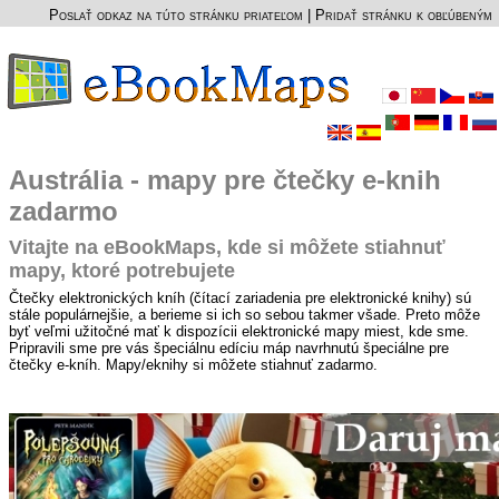
Poslať odkaz na túto stránku priateľom
|
Pridať stránku k obľúbeným
Austrália - mapy pre čtečky e-knih
zadarmo
Vitajte na eBookMaps, kde si môžete stiahnuť
mapy, ktoré potrebujete
Čtečky elektronických kníh (čítací zariadenia pre elektronické knihy) sú
stále populárnejšie, a berieme si ich so sebou takmer všade. Preto môže
byť veľmi užitočné mať k dispozícii elektronické mapy miest, kde sme.
Pripravili sme pre vás špeciálnu edíciu máp navrhnutú špeciálne pre
čtečky e-kníh. Mapy/eknihy si môžete stiahnuť zadarmo.