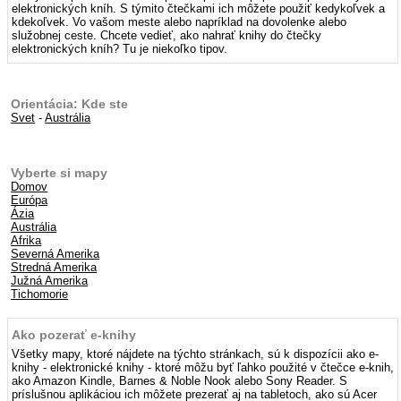
elektronických kníh. S týmito čtečkami ich môžete použiť kedykoľvek a
kdekoľvek. Vo vašom meste alebo napríklad na dovolenke alebo
služobnej ceste. Chcete vedieť, ako nahrať knihy do čtečky
elektronických kníh? Tu je niekoľko tipov.
Orientácia: Kde ste
Svet
-
Austrália
Vyberte si mapy
Domov
Európa
Ázia
Austrália
Afrika
Severná Amerika
Stredná Amerika
Južná Amerika
Tichomorie
Ako pozerať e-knihy
Všetky mapy, ktoré nájdete na týchto stránkach, sú k dispozícii ako e-
knihy - elektronické knihy - ktoré môžu byť ľahko použité v čtečce e-knih,
ako Amazon Kindle, Barnes & Noble Nook alebo Sony Reader. S
príslušnou aplikáciou ich môžete prezerať aj na tabletoch, ako sú Acer