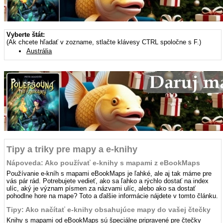
Vyberte štát:
(Ak chcete hľadať v zozname, stlačte klávesy CTRL spoločne s F.)
Austrália
Tipy a triky pre mapy a e-knihy
Nápoveda: Ako používať e-knihy s mapami z eBookMaps
Používanie e-kníh s mapami eBookMaps je ľahké, ale aj tak máme pre
vás pár rád. Potrebujete vedieť, ako sa ľahko a rýchlo dostať na index
ulíc, aký je význam písmen za názvami ulíc, alebo ako sa dostať
pohodlne hore na mape? Toto a ďalšie informácie nájdete v tomto článku.
Tipy: Ako načítať e-knihy obsahujúce mapy do vašej čtečky
Knihy s mapami od eBookMaps sú špeciálne pripravené pre čtečky