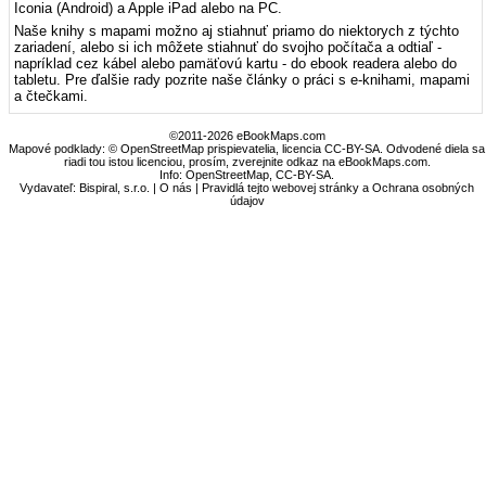
Iconia (Android) a Apple iPad alebo na PC.
Naše knihy s mapami možno aj stiahnuť priamo do niektorych z týchto
zariadení, alebo si ich môžete stiahnuť do svojho počítača a odtiaľ -
napríklad cez kábel alebo pamäťovú kartu - do ebook readera alebo do
tabletu. Pre ďalšie rady pozrite naše články o práci s e-knihami, mapami
a čtečkami.
©2011-2026 eBookMaps.com
Mapové podklady: © OpenStreetMap prispievatelia, licencia CC-BY-SA. Odvodené diela sa
riadi tou istou licenciou, prosím, zverejnite odkaz na eBookMaps.com.
Info:
OpenStreetMap
,
CC-BY-SA
.
Vydavateľ: Bispiral, s.r.o. |
O nás
|
Pravidlá tejto webovej stránky a Ochrana osobných
údajov