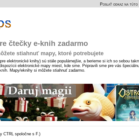
Poslať odkaz na túto 
pre čtečky e-knih zadarmo
ôžete stiahnuť mapy, ktoré potrebujete
pre elektronické knihy) sú stále populárnejšie, a berieme si ich so sebou tak
ispozícii elektronické mapy miest, kde sme. Pripravili sme pre vás špeciáln
-kníh. Mapy/eknihy si môžete stiahnuť zadarmo.
sy CTRL spoločne s F.)