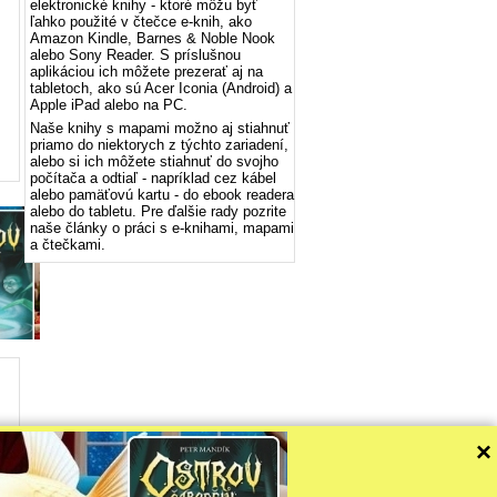
elektronické knihy - ktoré môžu byť
ľahko použité v čtečce e-knih, ako
Amazon Kindle, Barnes & Noble Nook
alebo Sony Reader. S príslušnou
aplikáciou ich môžete prezerať aj na
tabletoch, ako sú Acer Iconia (Android) a
Apple iPad alebo na PC.
Naše knihy s mapami možno aj stiahnuť
priamo do niektorych z týchto zariadení,
alebo si ich môžete stiahnuť do svojho
počítača a odtiaľ - napríklad cez kábel
alebo pamäťovú kartu - do ebook readera
alebo do tabletu. Pre ďalšie rady pozrite
naše články o práci s e-knihami, mapami
a čtečkami.
×