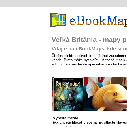
Veľká Británia - mapy 
Vitajte na eBookMaps, kde si m
Čtečky elektronických kníh (čítací zariadenia 
všade. Preto môže byť veľmi užitočné mať k d
edíciu máp navrhnutú špeciálne pre čtečky e
Vyberte mesto:
(Ak chcete hľadať v zozname, stlačte kláve