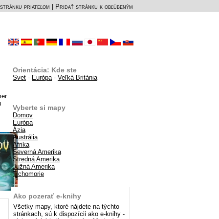
stránku priateľom
|
Pridať stránku k obľúbeným
Orientácia: Kde ste
Svet
-
Európa
-
Veľká Británia
mer
u
Vyberte si mapy
Domov
Európa
Ázia
Austrália
Afrika
Severná Amerika
Stredná Amerika
Južná Amerika
Tichomorie
Ako pozerať e-knihy
Všetky mapy, ktoré nájdete na týchto
stránkach, sú k dispozícii ako e-knihy -