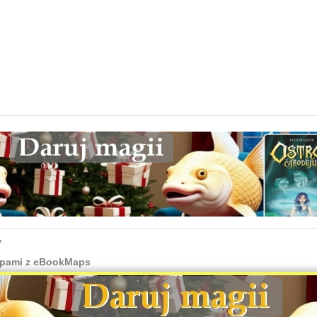
y
apami z eBookMaps
ké, ale aj tak máme pre vás pár rád. Potrebujete vedieť, ako sa ľahko a
písmen za názvami ulíc, alebo ako sa dostať pohodlne hore na mape? Toto a