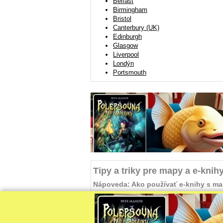
Belfast
Birmingham
Bristol
Canterbury (UK)
Edinburgh
Glasgow
Liverpool
Londýn
Portsmouth
Tipy a triky pre mapy a e-knih
Nápoveda: Ako používať e-knihy s m
Používanie e-kníh s mapami eBookMaps je ľah
rýchlo dostať na index ulíc, aký je význam 
ďalšie informácie nájdete v tomto článku.