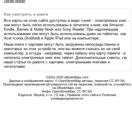
Тихий океан
Как смотреть э-книги
Все карты на этом сайте доступны в виде э-книг - электронных книг -
они могут быть легко использованы в читателе э-книг, как Amazon
Kindle, Barnes & Noble Nook или Sony Reader. При надлежащем
использовании они могут быть использованы даже на таблетах, как
Acer Iconia (Android) и Apple IPad или на компьютере.
Наши книги с картами могут быть загружены непосредственно в
некоторых из этих устройств, или вы можете скачать их на свой
компьютер, а оттуда - например, через кабель или карту памяти - в
читатела электронных книг или таблет. Дополнительные советы, см.
наши статьи по работе с картами, электронными книгами и
читателами.
©2011-2026 eBookMaps.com
Данные и изображения карты: © OpenStreetMap авторы, лицензия CC-BY-SA.
Производные произведения регулируются той же лицензии; пожалуйста, ссылайтесь
на eBookMaps.com.
Инфо:
OpenStreetMap
,
CC-BY-SA
.
Издатель: Bispiral, s.r.o. |
О нас
|
Правила этого сайта и Политика
конфиденциальности