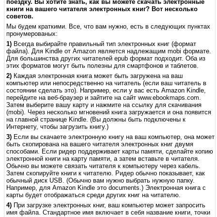
поездку. Вы хотите знать, как вы можете скачать электронные
книги на вашего читателя электронных книг? Вот несколько
советов.
Мы будем краткими. Все, что вам нужно, есть в следующих пунктах
пронумерованых:
1)
Всегда выбирайте правильный тип электронных книг (формат
файла). Для Kindle от Amazon является надлежащим mobi формате.
Для большинства других читателей epub формат подходит. Оба из
этих форматов могут быть полезны для смартфонов и таблетов.
2)
Каждая электронная книга может быть загружена на ваш
компьютер или непосредственно на читатель (если ваш читатель в
состоянии сделать это). Например, если у вас есть Amazon Kindle,
перейдите на веб-браузер и зайтите на сайт www.ebookmaps.com.
Затем выберите вашу карту и нажмите на ссылку для скачивания
(mobi). Через несколько мгновений книга загружается и она появится
на главной странице Kindle. (Вы должны быть подключены к
Интернету, чтобы загрузить книгу.)
3)
Если вы скачаете электронную книгу на ваш компьютер, она может
быть скопирована на вашего читателя электронных книг двумя
способами. Если ридер поддерживает карты памяти, сделайте копию
электронной книги на карту памяти, а затем вставьте в читателя.
Обычно вы можете связать читателя к компьютеру через кабель.
Затем скопируйте книги к читателю. Pидер обычно показывает, как
обычный диск USB. (Обычно вам нужно выбрать нужную папку.
Например, для Amazon Kindle это documents.) Электронная книга с
карты будет отображаться среди других книг на читателю.
4)
При загрузке электронных книг, ваш компьютер может запросить
имя файла. Стандартное имя включает в себя название книги, точки