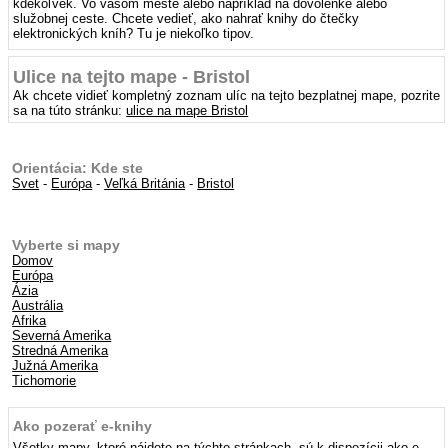
kdekoľvek. Vo vašom meste alebo napríklad na dovolenke alebo
služobnej ceste. Chcete vedieť, ako nahrať knihy do čtečky
elektronických kníh? Tu je niekoľko tipov.
Ulice na tejto mape - Bristol
Ak chcete vidieť kompletný zoznam ulíc na tejto bezplatnej mape, pozrite
sa na túto stránku:
ulice na mape Bristol
Orientácia: Kde ste
Svet
-
Európa
-
Veľká Británia
-
Bristol
Vyberte si mapy
Domov
Európa
Ázia
Austrália
Afrika
Severná Amerika
Stredná Amerika
Južná Amerika
Tichomorie
Ako pozerať e-knihy
Všetky mapy, ktoré nájdete na týchto stránkach, sú k dispozícii ako e-