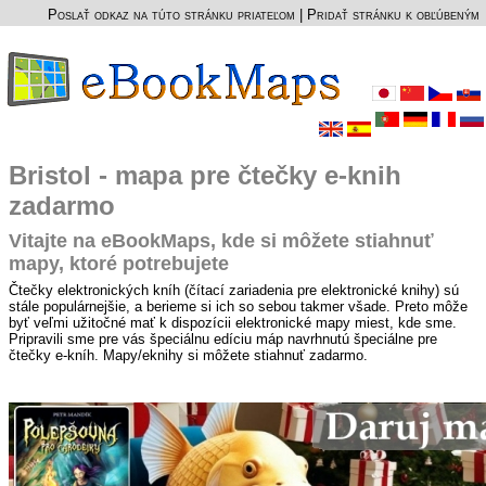
Poslať odkaz na túto stránku priateľom
|
Pridať stránku k obľúbeným
Bristol - mapa pre čtečky e-knih
zadarmo
Vitajte na eBookMaps, kde si môžete stiahnuť
mapy, ktoré potrebujete
Čtečky elektronických kníh (čítací zariadenia pre elektronické knihy) sú
stále populárnejšie, a berieme si ich so sebou takmer všade. Preto môže
byť veľmi užitočné mať k dispozícii elektronické mapy miest, kde sme.
Pripravili sme pre vás špeciálnu edíciu máp navrhnutú špeciálne pre
čtečky e-kníh. Mapy/eknihy si môžete stiahnuť zadarmo.