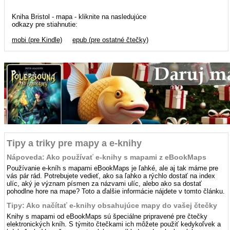
Kniha Bristol - mapa - kliknite na nasledujúce
odkazy pre stiahnutie:
mobi (pre Kindle)
epub (pre ostatné čtečky)
Tipy a triky pre mapy a e-knihy
Nápoveda: Ako používať e-knihy s mapami z eBookMaps
Používanie e-kníh s mapami eBookMaps je ľahké, ale aj tak máme pre
vás pár rád. Potrebujete vedieť, ako sa ľahko a rýchlo dostať na index
ulíc, aký je význam písmen za názvami ulíc, alebo ako sa dostať
pohodlne hore na mape? Toto a ďalšie informácie nájdete v tomto článku.
Tipy: Ako načítať e-knihy obsahujúce mapy do vašej čtečky
Knihy s mapami od eBookMaps sú špeciálne pripravené pre čtečky
elektronických kníh. S týmito čtečkami ich môžete použiť kedykoľvek a