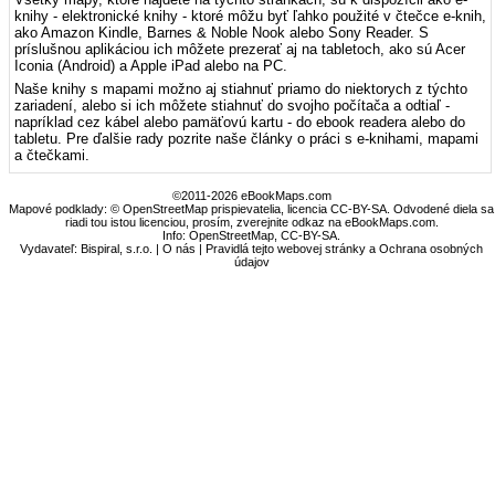
knihy - elektronické knihy - ktoré môžu byť ľahko použité v čtečce e-knih,
ako Amazon Kindle, Barnes & Noble Nook alebo Sony Reader. S
príslušnou aplikáciou ich môžete prezerať aj na tabletoch, ako sú Acer
Iconia (Android) a Apple iPad alebo na PC.
Naše knihy s mapami možno aj stiahnuť priamo do niektorych z týchto
zariadení, alebo si ich môžete stiahnuť do svojho počítača a odtiaľ -
napríklad cez kábel alebo pamäťovú kartu - do ebook readera alebo do
tabletu. Pre ďalšie rady pozrite naše články o práci s e-knihami, mapami
a čtečkami.
©2011-2026 eBookMaps.com
Mapové podklady: © OpenStreetMap prispievatelia, licencia CC-BY-SA. Odvodené diela sa
riadi tou istou licenciou, prosím, zverejnite odkaz na eBookMaps.com.
Info:
OpenStreetMap
,
CC-BY-SA
.
Vydavateľ: Bispiral, s.r.o. |
O nás
|
Pravidlá tejto webovej stránky a Ochrana osobných
údajov