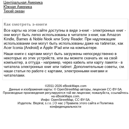
Центральная Америка
Южная Америка
Тихий океан
Как смотреть э-книги
Все карты на этом сайте доступны в виде э-книг - электронных книг -
они могут быть легко использованы в читателе э-книг, как Amazon
Kindle, Barnes & Noble Nook или Sony Reader. При надлежащем
использовании они могут быть использованы даже на таблетах, как
Acer Iconia (Android) и Apple IPad или на компьютере.
Наши книги с картами могут быть загружены непосредственно в
некоторых из этих устройств, или вы можете скачать их на свой
компьютер, а оттуда - например, через кабель или карту памяти - в
читатела электронных книг или таблет. Дополнительные советы, см.
наши статьи по работе с картами, электронными книгами и
читателами.
©2011-2026 eBookMaps.com
Данные и изображения карты: © OpenStreetMap авторы, лицензия CC-BY-SA.
Производные произведения регулируются той же лицензии; пожалуйста, ссылайтесь
на eBookMaps.com.
Инфо:
OpenStreetMap
,
CC-BY-SA
.
Издатель: Bispiral, s.r.o. |
О нас
|
Правила этого сайта и Политика
конфиденциальности