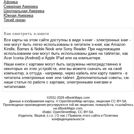
Африка
Северная Америка
Центральная Америка
Южная Америка
Тихий океан
Как смотреть э-книги
Все карты на этом сайте доступны в виде э-книг - электронных книг -
они могут быть легко использованы в читателе э-книг, как Amazon
Kindle, Barnes & Noble Nook или Sony Reader. При надлежащем
использовании они могут быть использованы даже на таблетах, как
Acer Iconia (Android) и Apple IPad или на компьютере.
Наши книги с картами могут быть загружены непосредственно в
некоторых из этих устройств, или вы можете скачать их на свой
компьютер, а оттуда - например, через кабель или карту памяти - в
читатела электронных книг или таблет. Дополнительные советы, см.
наши статьи по работе с картами, электронными книгами и
читателами.
©2011-2026 eBookMaps.com
Данные и изображения карты: © OpenStreetMap авторы, лицензия CC-BY-SA.
Производные произведения регулируются той же лицензии; пожалуйста, ссылайтесь
на eBookMaps.com.
Инфо:
OpenStreetMap
,
CC-BY-SA
.
Издатель: Bispiral, s.r.o. |
О нас
|
Правила этого сайта и Политика
конфиденциальности