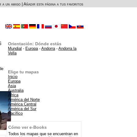
r a un amigo
|
Añadir esta página a tus favoritos
s
Orientación: Dónde estás
Mundial
-
Europa
-
Andorra
-
Andorra la
Vella
de
Elige tu mapas
Inicio
Europa
Asia
Australia
África
América del Norte
América Central
América del Sur
Pacífico
Cómo ver e-Books
Todos los mapas que se encuentran en