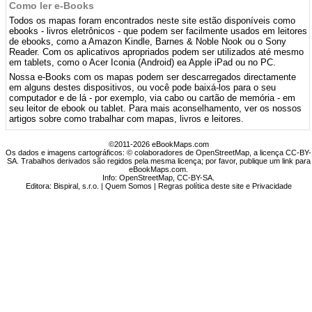
Como ler e-Books
Todos os mapas foram encontrados neste site estão disponíveis como
ebooks - livros eletrônicos - que podem ser facilmente usados ​​em leitores
de ebooks, como a Amazon Kindle, Barnes & Noble Nook ou o Sony
Reader. Com os aplicativos apropriados podem ser utilizados até mesmo
em tablets, como o Acer Iconia (Android) ea Apple iPad ou no PC.
Nossa e-Books com os mapas podem ser descarregados directamente
em alguns destes dispositivos, ou você pode baixá-los para o seu
computador e de lá - por exemplo, via cabo ou cartão de memória - em
seu leitor de ebook ou tablet. Para mais aconselhamento, ver os nossos
artigos sobre como trabalhar com mapas, livros e leitores.
©2011-2026 eBookMaps.com
Os dados e imagens cartográficos: © colaboradores de OpenStreetMap, a licença CC-BY-
SA. Trabalhos derivados são regidos pela mesma licença; por favor, publique um link para
eBookMaps.com.
Info:
OpenStreetMap
,
CC-BY-SA
.
Editora: Bispiral, s.r.o. |
Quem Somos
|
Regras política deste site e Privacidade