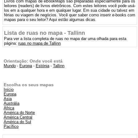
Livros com mapas de eBookMaps são preparadas especialmente para os
leitores (readers) de livros eletrônicos. Com estes leitores você pode usá-
los em a qualquer hora e em qualquer lugar. Em sua cidade ou talvez em
férias ou viagem de negócios. Você quer saber como inserir e-books com
mapas para o seu leitor? Aqui estão algumas dicas.
Lista de ruas no mapa - Tallinn
Para ver a lista completa de ruas no mapa dar uma olhada para esta
página:
ruas no mapa de Tallinn
Orientação: Onde você está
Mundo
-
Europa
-
Estónia
-
Tallinn
Escolha os seus mapas
Início
Europa
Asia
Austrália
Africa
América do Norte
América Central
América do Sul
Pacífico