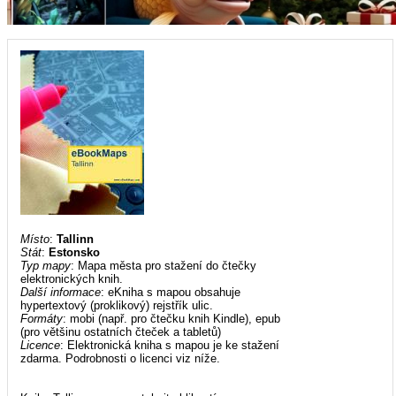
Místo
:
Tallinn
Stát
:
Estonsko
Typ mapy
: Mapa města pro stažení do čtečky
elektronických knih.
Další informace
: eKniha s mapou obsahuje
hypertextový (proklikový) rejstřík ulic.
Formáty
: mobi (např. pro čtečku knih Kindle), epub
(pro většinu ostatních čteček a tabletů)
Licence
: Elektronická kniha s mapou je ke stažení
zdarma. Podrobnosti o licenci viz níže.