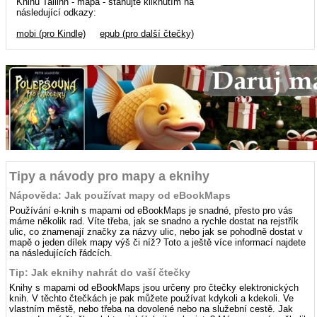
Knihu Tallinn - mapa - stahujte kliknutím na
následující odkazy:
mobi (pro Kindle)
epub (pro další čtečky)
Tipy a návody pro mapy a eknihy
Nápověda: Jak používat mapy od eBookMaps
Používání e-knih s mapami od eBookMaps je snadné, přesto pro vás
máme několik rad. Víte třeba, jak se snadno a rychle dostat na rejstřík
ulic, co znamenají značky za názvy ulic, nebo jak se pohodlně dostat v
mapě o jeden dílek mapy výš či níž? Toto a ještě více informací najdete
na následujících řádcích.
Tip: Jak eknihy nahrát do vaší čtečky
Knihy s mapami od eBookMaps jsou určeny pro čtečky elektronických
knih. V těchto čtečkách je pak můžete používat kdykoli a kdekoli. Ve
vlastním městě, nebo třeba na dovolené nebo na služební cestě. Jak