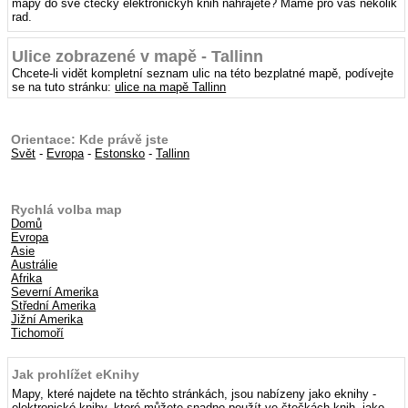
mapy do své čtečky elektronickýh knih nahrajete? Máme pro vás několik
rad.
Ulice zobrazené v mapě - Tallinn
Chcete-li vidět kompletní seznam ulic na této bezplatné mapě, podívejte
se na tuto stránku:
ulice na mapě Tallinn
Orientace: Kde právě jste
Svět
-
Evropa
-
Estonsko
-
Tallinn
Rychlá volba map
Domů
Evropa
Asie
Austrálie
Afrika
Severní Amerika
Střední Amerika
Jižní Amerika
Tichomoří
Jak prohlížet eKnihy
Mapy, které najdete na těchto stránkách, jsou nabízeny jako eknihy -
elektronické knihy, které můžete snadno použít ve čtečkách knih, jako