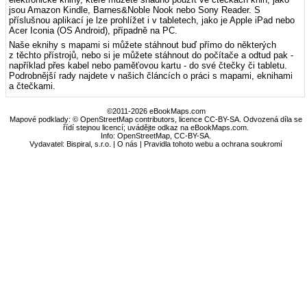
jsou Amazon Kindle, Barnes&Noble Nook nebo Sony Reader. S
příslušnou aplikací je lze prohlížet i v tabletech, jako je Apple iPad nebo
Acer Iconia (OS Android), případně na PC.
Naše eknihy s mapami si můžete stáhnout buď přímo do některých
z těchto přístrojů, nebo si je můžete stáhnout do počítače a odtud pak -
například přes kabel nebo paměťovou kartu - do své čtečky či tabletu.
Podrobnější rady najdete v našich článcích o práci s mapami, eknihami
a čtečkami.
©2011-2026 eBookMaps.com
Mapové podklady: © OpenStreetMap contributors, licence CC-BY-SA. Odvozená díla se
řídí stejnou licencí; uvádějte odkaz na eBookMaps.com.
Info:
OpenStreetMap
,
CC-BY-SA
.
Vydavatel: Bispiral, s.r.o. |
O nás
|
Pravidla tohoto webu a ochrana soukromí