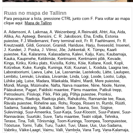
Ruas no mapa de Tallinn
Para pesquisar a lista, pressione CTRL junto com F. Para voltar ao mapa
clique aqui:
Mapa de Tallinn
A. Adamsoni, A. Laikmaa, A. Weizenbergi, A.Reinvaldi, Ahtri, Aia, Aida,
Allika, Ao, Apteegi, Bensiini, C. R. Jakobsoni, Eha, Endla, Estonia
puiestee, F.J.Wiedemanni, Ferry terminal exit, Fr. R. Faehlmanni, Fr. R.
Kreutzwaldi, Gildi, Gonsiori, Graniidi, Hariduse, Harju, Ilvesesild, Inseneri,
J. Kunderi, J. Poska, J. Vilmsi, Jõe, Juhkentali, K. Türnpu, Kaarli
puiestee, Kai, Kalaranna, Kalasadama, Kalevi, Kalju, Karu, Kaubamaja,
Kauka, Kaupmehe, Keldrimäe, Kentmanni, Kentmanni põik, Kevade,
Kinga, Kiriku, Kiriku plats, Kivisilla, Kohtu, Köie, Kollane, Kooli, Kopli,
Kotzebue, Kuke, Kungla, Kuninga, Küti, Kuunari, L. Koidula, Laagna tee,
Laboratooriumi, Laeva, Lahe, Lai, Lasnamäe, Lastekodu, Lätte, Laulupeo,
Lembitu, Lennuki, Liivalaia, Liivamäe, Linda, Logi, Loode, Lootsi, Lubja,
Lühike jalg, Luise, Madara, Mäekalda, Malmi, Mardi, Mere puiestee,
Mündi, Munga, Müürivahe, Nafta, Narva maantee, Niine, Noole, Nunne,
Pääsukese, Pagari, Paldiski maantee, Pärnu maantee, Patkuli trepp,
Petrooleumi, Piiskopi, Pikk, Pikk jalg, Põhja puiestee, Pronksi,
Pühavaimu, Raekoja, Raekoja plats, Rahukohtu, Rannamäe tee, Raua,
Rävala puiestee, Roheline aas, Rohu, Roopa, Roseni tn, Rumbi, Rüütli,
Sadama, Saiakang, Sakala, Salme, Saue, Sauna, Soo, Sügise,
Sulevimägi, Suur-Ameerika, Suur-Karja, Suur-Kloostri, Suur-Patarei, Suur-
Rannavärav, Suurtüki, Suve, Tartu maantee, Teatri väljak, Tehnika,
Terase, Tina, Tolli, Tõnismägi, Toom-Kuninga, Toompea, Toompuiestee,
Tööstuse, Tormi, Tulbi, Turu, Tuukri, Tuvi, Ülase, Uus, Uus-Sadama,
Vabriku, Väike-Laagri, Vaimu, Valli, Vambola, Vana Turg, Vana-Kalamaja,