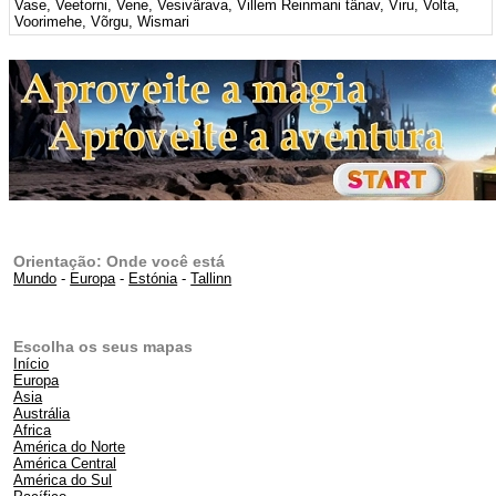
Vase, Veetorni, Vene, Vesivärava, Villem Reinmani tänav, Viru, Volta,
Voorimehe, Võrgu, Wismari
Orientação: Onde você está
Mundo
-
Europa
-
Estónia
-
Tallinn
Escolha os seus mapas
Início
Europa
Asia
Austrália
Africa
América do Norte
América Central
América do Sul