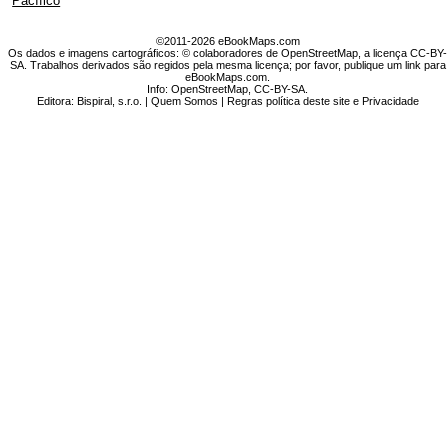
Pacífico
©2011-2026 eBookMaps.com
Os dados e imagens cartográficos: © colaboradores de OpenStreetMap, a licença CC-BY-
SA. Trabalhos derivados são regidos pela mesma licença; por favor, publique um link para
eBookMaps.com.
Info:
OpenStreetMap
,
CC-BY-SA
.
Editora: Bispiral, s.r.o. |
Quem Somos
|
Regras política deste site e Privacidade