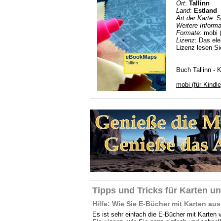
Ort
:
Tallinn
Land
:
Estland
Art der Karte
: 
Weitere Informa
Formate
: mobi 
Lizenz
: Das el
Lizenz lesen Si
Buch Tallinn - 
mobi (für Kindle
Tipps und Tricks für Karten u
Hilfe: Wie Sie E-Bücher mit Karten 
Es ist sehr einfach die E-Bücher mit Karten