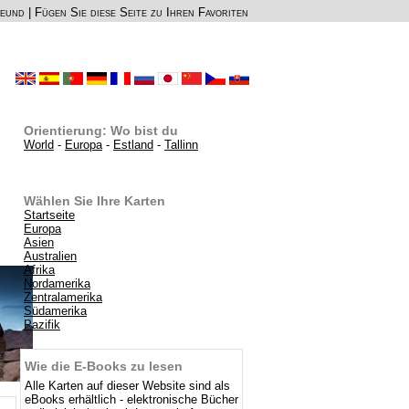
reund
|
Fügen Sie diese Seite zu Ihren Favoriten
Orientierung: Wo bist du
World
-
Europa
-
Estland
-
Tallinn
Wählen Sie Ihre Karten
Startseite
Europa
Asien
Australien
Afrika
Nordamerika
Zentralamerika
Südamerika
Pazifik
Wie die E-Books zu lesen
Alle Karten auf dieser Website sind als
eBooks erhältlich - elektronische Bücher