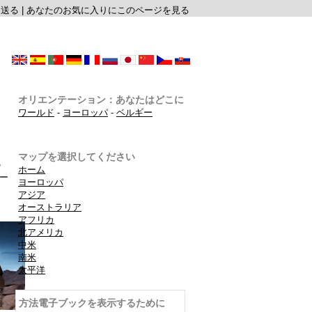
に送る
|
あなたのお気に入りにこのページを見る
オリエンテーション：あなたはどこに
ワールド
-
ヨーロッパ
-
ベルギー
マップを選択してください
の
ホーム
ー
ヨーロッパ
アジア
オーストラリア
アフリカ
北アメリカ
中米
南米
太平洋
方法電子ブックを表示するために