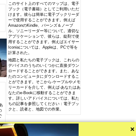
このサイト上のすべてのマップは、電子
ブック（電子書籍）としてご利用いただ
けます。彼らは簡単に電子ブックリーダ
ーで使用することができます。例えば
AmazonのKindle、バーンズ＆ノーブ
ル、ソニーリーダー等について。適切な
アプリケーションで、彼らは、錠剤で使
用することができます。例えばエイサー
Iconiaについては、Appleは、PCで等を
計算された。
地図と私たちの電子ブックは、これらの
デバイスのうちのいくつかに直接ダウン
ロードすることができます。また、あな
たのコンピュータにダウンロードするこ
とができます。そこから-ケーブルやメモ
リーカードを介して、例えば-あなたはあ
なたのe-Bookに移動することができま
す。詳しいアドバイスについては、私た
ちの記事を参照してください：電子ブッ
あ
クと、読者と、地図での作業。
の
で
×