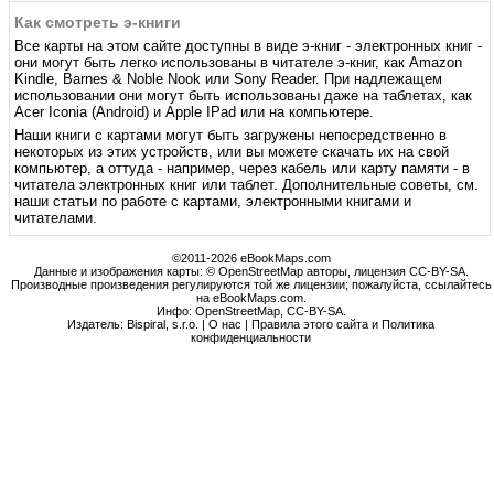
Как смотреть э-книги
Все карты на этом сайте доступны в виде э-книг - электронных книг -
они могут быть легко использованы в читателе э-книг, как Amazon
Kindle, Barnes & Noble Nook или Sony Reader. При надлежащем
использовании они могут быть использованы даже на таблетах, как
Acer Iconia (Android) и Apple IPad или на компьютере.
Наши книги с картами могут быть загружены непосредственно в
некоторых из этих устройств, или вы можете скачать их на свой
компьютер, а оттуда - например, через кабель или карту памяти - в
читатела электронных книг или таблет. Дополнительные советы, см.
наши статьи по работе с картами, электронными книгами и
читателами.
©2011-2026 eBookMaps.com
Данные и изображения карты: © OpenStreetMap авторы, лицензия CC-BY-SA.
Производные произведения регулируются той же лицензии; пожалуйста, ссылайтесь
на eBookMaps.com.
Инфо:
OpenStreetMap
,
CC-BY-SA
.
Издатель: Bispiral, s.r.o. |
О нас
|
Правила этого сайта и Политика
конфиденциальности