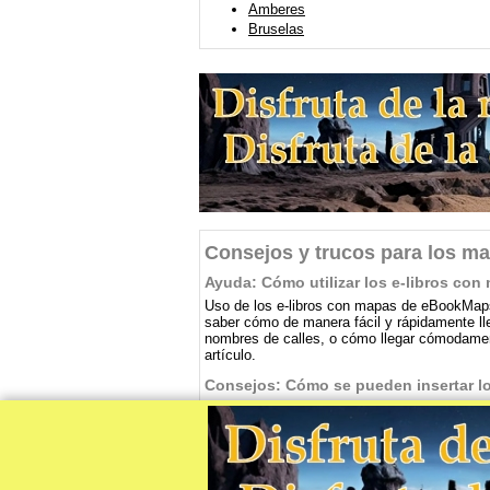
Amberes
Bruselas
Consejos y trucos para los ma
Ayuda: Cómo utilizar los e-libros c
Uso de los e-libros con mapas de eBookMaps
saber cómo de manera fácil y rápidamente lleg
nombres de calles, o cómo llegar cómodamen
artículo.
Consejos: Cómo se pueden insertar lo
Los libros con mapas de eBookMaps se prepar
estos lectores se puedan usar en cualquier m
de negocios. ¿Quieres saber cómo cargar los