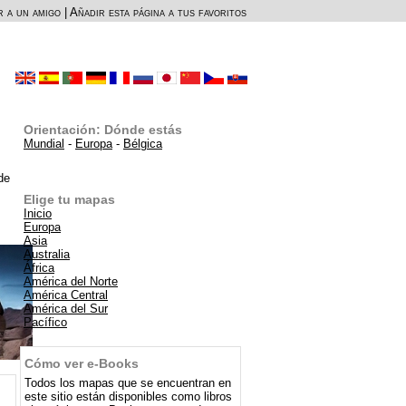
r a un amigo
|
Añadir esta página a tus favoritos
Orientación: Dónde estás
Mundial
-
Europa
-
Bélgica
de
Elige tu mapas
Inicio
Europa
Asia
Australia
África
América del Norte
América Central
América del Sur
Pacífico
Cómo ver e-Books
Todos los mapas que se encuentran en
este sitio están disponibles como libros