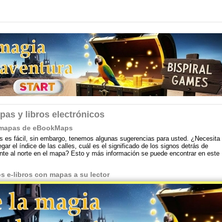
pas y libros electrónicos
on mapas de eBookMaps
 es fácil, sin embargo, tenemos algunas sugerencias para usted. ¿Necesita
ar el índice de las calles, cuál es el significado de los signos detrás de
te al norte en el mapa? Esto y más información se puede encontrar en este
s e-libros con mapas a su lector
an especialmente para los lectores (readers) de libros electrónicos. Con
omento y en cualquier lugar. En tu ciudad o tal vez de vacaciones o un viaje
 ebooks a su lector de libros electrónicos? Éstos son algunos consejos.
©2011-2026 eBookMaps.com