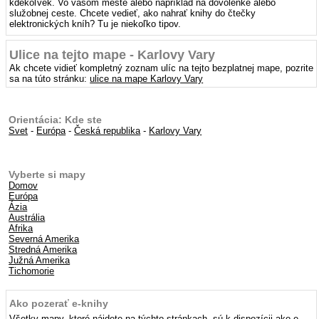
kdekoľvek. Vo vašom meste alebo napríklad na dovolenke alebo
služobnej ceste. Chcete vedieť, ako nahrať knihy do čtečky
elektronických kníh? Tu je niekoľko tipov.
Ulice na tejto mape - Karlovy Vary
Ak chcete vidieť kompletný zoznam ulíc na tejto bezplatnej mape, pozrite
sa na túto stránku:
ulice na mape Karlovy Vary
Orientácia: Kde ste
Svet
-
Európa
-
Česká republika
-
Karlovy Vary
Vyberte si mapy
Domov
Európa
Ázia
Austrália
Afrika
Severná Amerika
Stredná Amerika
Južná Amerika
Tichomorie
Ako pozerať e-knihy
Všetky mapy, ktoré nájdete na týchto stránkach, sú k dispozícii ako e-