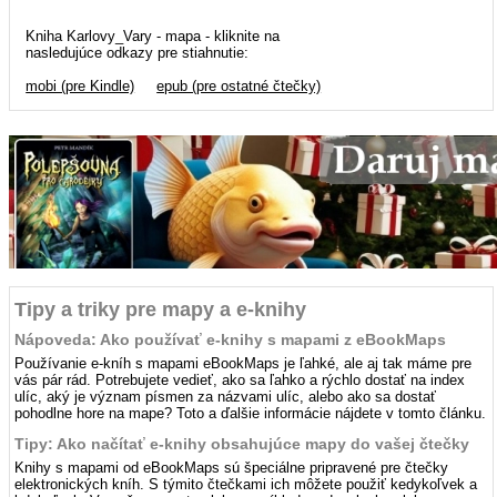
Kniha Karlovy_Vary - mapa - kliknite na
nasledujúce odkazy pre stiahnutie:
mobi (pre Kindle)
epub (pre ostatné čtečky)
Tipy a triky pre mapy a e-knihy
Nápoveda: Ako používať e-knihy s mapami z eBookMaps
Používanie e-kníh s mapami eBookMaps je ľahké, ale aj tak máme pre
vás pár rád. Potrebujete vedieť, ako sa ľahko a rýchlo dostať na index
ulíc, aký je význam písmen za názvami ulíc, alebo ako sa dostať
pohodlne hore na mape? Toto a ďalšie informácie nájdete v tomto článku.
Tipy: Ako načítať e-knihy obsahujúce mapy do vašej čtečky
Knihy s mapami od eBookMaps sú špeciálne pripravené pre čtečky
elektronických kníh. S týmito čtečkami ich môžete použiť kedykoľvek a