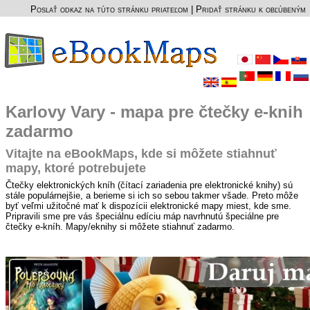
Poslať odkaz na túto stránku priateľom
|
Pridať stránku k obľúbeným
Karlovy Vary - mapa pre čtečky e-knih
zadarmo
Vitajte na eBookMaps, kde si môžete stiahnuť
mapy, ktoré potrebujete
Čtečky elektronických kníh (čítací zariadenia pre elektronické knihy) sú
stále populárnejšie, a berieme si ich so sebou takmer všade. Preto môže
byť veľmi užitočné mať k dispozícii elektronické mapy miest, kde sme.
Pripravili sme pre vás špeciálnu edíciu máp navrhnutú špeciálne pre
čtečky e-kníh. Mapy/eknihy si môžete stiahnuť zadarmo.