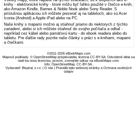
knihy - elektronické knihy - ktoré môžu byť ľahko použité v čtečce e-knih,
ako Amazon Kindle, Barnes & Noble Nook alebo Sony Reader. S
príslušnou aplikáciou ich môžete prezerať aj na tabletoch, ako sú Acer
Iconia (Android) a Apple iPad alebo na PC.
Naše knihy s mapami možno aj stiahnuť priamo do niektorych z týchto
zariadení, alebo si ich môžete stiahnuť do svojho počítača a odtiaľ -
napríklad cez kábel alebo pamäťovú kartu - do ebook readera alebo do
tabletu. Pre ďalšie rady pozrite naše články o práci s e-knihami, mapami
a čtečkami.
©2011-2026 eBookMaps.com
Mapové podklady: © OpenStreetMap prispievatelia, licencia CC-BY-SA. Odvodené diela sa
riadi tou istou licenciou, prosím, zverejnite odkaz na eBookMaps.com.
Info:
OpenStreetMap
,
CC-BY-SA
.
Vydavateľ: Bispiral, s.r.o. |
O nás
|
Pravidlá tejto webovej stránky a Ochrana osobných
údajov