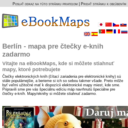
Poslať odkaz na túto stránku priateľom
|
Pridať stránku k obľúbeným
Berlín - mapa pre čtečky e-knih
zadarmo
Vitajte na eBookMaps, kde si môžete stiahnuť
mapy, ktoré potrebujete
Čtečky elektronických kníh (čítací zariadenia pre elektronické knihy) sú
stále populárnejšie, a berieme si ich so sebou takmer všade. Preto môže
byť veľmi užitočné mať k dispozícii elektronické mapy miest, kde sme.
Pripravili sme pre vás špeciálnu edíciu máp navrhnutú špeciálne pre
čtečky e-kníh. Mapy/eknihy si môžete stiahnuť zadarmo.