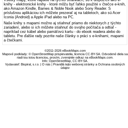
knihy - elektronické knihy - ktoré môžu byť ľahko použité v čtečce e-knih,
ako Amazon Kindle, Barnes & Noble Nook alebo Sony Reader. S
príslušnou aplikáciou ich môžete prezerať aj na tabletoch, ako sú Acer
Iconia (Android) a Apple iPad alebo na PC.
Naše knihy s mapami možno aj stiahnuť priamo do niektorych z týchto
zariadení, alebo si ich môžete stiahnuť do svojho počítača a odtiaľ -
napríklad cez kábel alebo pamäťovú kartu - do ebook readera alebo do
tabletu. Pre ďalšie rady pozrite naše články o práci s e-knihami, mapami
a čtečkami.
©2011-2026 eBookMaps.com
Mapové podklady: © OpenStreetMap prispievatelia, licencia CC-BY-SA. Odvodené diela sa
riadi tou istou licenciou, prosím, zverejnite odkaz na eBookMaps.com.
Info:
OpenStreetMap
,
CC-BY-SA
.
Vydavateľ: Bispiral, s.r.o. |
O nás
|
Pravidlá tejto webovej stránky a Ochrana osobných
údajov