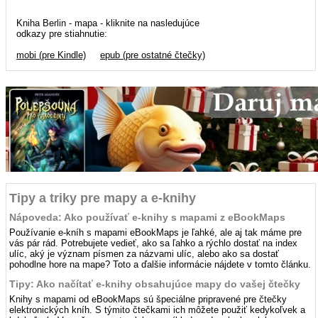
Kniha Berlin - mapa - kliknite na nasledujúce
odkazy pre stiahnutie:
mobi (pre Kindle)
epub (pre ostatné čtečky)
Tipy a triky pre mapy a e-knihy
Nápoveda: Ako používať e-knihy s mapami z eBookMaps
Používanie e-kníh s mapami eBookMaps je ľahké, ale aj tak máme pre
vás pár rád. Potrebujete vedieť, ako sa ľahko a rýchlo dostať na index
ulíc, aký je význam písmen za názvami ulíc, alebo ako sa dostať
pohodlne hore na mape? Toto a ďalšie informácie nájdete v tomto článku.
Tipy: Ako načítať e-knihy obsahujúce mapy do vašej čtečky
Knihy s mapami od eBookMaps sú špeciálne pripravené pre čtečky
elektronických kníh. S týmito čtečkami ich môžete použiť kedykoľvek a