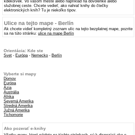
kdekoľvek. Vo vašom meste alebo napríklad na dovolenke alebo
služobnej ceste. Chcete vedieť, ako nahrať knihy do čtečky
elektronických kníh? Tu je niekoľko tipov.
Ulice na tejto mape - Berlín
Ak chcete vidieť kompletný zoznam ulíc na tejto bezplatnej mape, pozrite
sa na túto stránku:
ulice na mape Berlín
Orientácia: Kde ste
Svet
-
Európa
-
Nemecko
-
Berlín
Vyberte si mapy
Domov
Európa
Ázia
Austrália
Afrika
Severná Amerika
Stredná Amerika
Južná Amerika
Tichomorie
Ako pozerať e-knihy
Všetky mapy, ktoré nájdete na týchto stránkach, sú k dispozícii ako e-