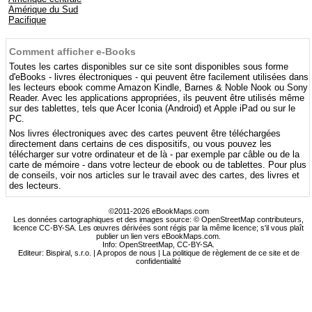
Amérique du Sud
Pacifique
Comment afficher e-Books
Toutes les cartes disponibles sur ce site sont disponibles sous forme
d'eBooks - livres électroniques - qui peuvent être facilement utilisées dans
les lecteurs ebook comme Amazon Kindle, Barnes & Noble Nook ou Sony
Reader. Avec les applications appropriées, ils peuvent être utilisés même
sur des tablettes, tels que Acer Iconia (Android) et Apple iPad ou sur le
PC.
Nos livres électroniques avec des cartes peuvent être téléchargées
directement dans certains de ces dispositifs, ou vous pouvez les
télécharger sur votre ordinateur et de là - par exemple par câble ou de la
carte de mémoire - dans votre lecteur de ebook ou de tablettes. Pour plus
de conseils, voir nos articles sur le travail avec des cartes, des livres et
des lecteurs.
©2011-2026 eBookMaps.com
Les données cartographiques et des images source: © OpenStreetMap contributeurs,
licence CC-BY-SA. Les œuvres dérivées sont régis par la même licence; s'il vous plaît
publier un lien vers eBookMaps.com.
Info:
OpenStreetMap
,
CC-BY-SA
.
Editeur: Bispiral, s.r.o. |
A propos de nous
|
La politique de règlement de ce site et de
confidentialité