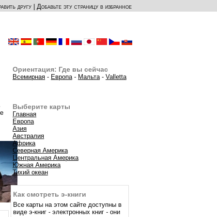
авить другу
|
Добавьте эту страницу в избранное
Ориентация: Где вы сейчас
Всемирная
-
Европа
-
Мальта
-
Valletta
ь
Выберите карты
ые
Главная
Европа
Азия
Австралия
Африка
Северная Америка
Центральная Америка
Южная Америка
Тихий океан
Как смотреть э-книги
Все карты на этом сайте доступны в
виде э-книг - электронных книг - они