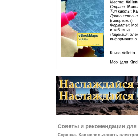
Место
:
Vallett
Страна
:
Маль
Тип карты
: К
Дополнительн
(гипертекст).
Форматы
: Mo
и таблеты)
Лицензия
: эле
информация о 
Книга Valletta
Mobi (для Kindl
Советы и рекомендации для 
Справка: Как использовать электро