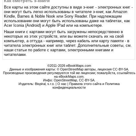
Как смотреть э-книги
Все карты на этом сайте доступны в виде э-книг - электронных книг -
они могут быть легко использованы в читателе э-книг, как Amazon
Kindle, Barnes & Noble Nook или Sony Reader. При надлежащем
использовании они могут быть использованы даже на таблетах, как
Acer Iconia (Android) и Apple IPad или на компьютере.
Наши книги с картами могут быть загружены непосредственно в
некоторых из этих устройств, или вы можете скачать их на свой
компьютер, а оттуда - например, через кабель или карту памяти - в
читатела электронных книг или таблет. Дополнительные советы, см.
наши статьи по работе с картами, электронными книгами и
читателами.
©2011-2026 eBookMaps.com
Данные и изображения карты: © OpenStreetMap авторы, лицензия CC-BY-SA.
Производные произведения регулируются той же лицензии; пожалуйста, ссылайтесь
на eBookMaps.com.
Инфо:
OpenStreetMap
,
CC-BY-SA
.
Издатель: Bispiral, s.r.o. |
О нас
|
Правила этого сайта и Политика
конфиденциальности