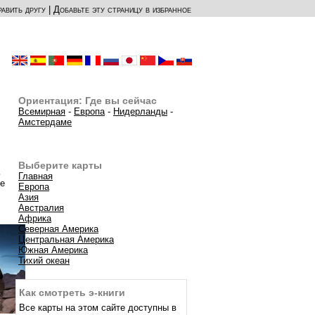
авить другу
|
Добавьте эту страницу в избранное
Ориентация: Где вы сейчас
Всемирная
-
Европа
-
Нидерланды
-
Амстердаме
Выберите карты
ь
Главная
ые
Европа
Азия
Австралия
Африка
Северная Америка
Центральная Америка
Южная Америка
Тихий океан
Как смотреть э-книги
Все карты на этом сайте доступны в