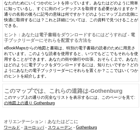
なたのためにいくつかのヒントを持っています。あなたはどのように簡単
に知っているし、すぐに街のインデックスを取得する必要がありますか？
通りの名前の後ろに記号の意味は何ですか？どのようにマップ上の北側に
快適に取得するには？これと詳細については、この資料で見つけることが
できる。
ヒント：あなたは電子書籍をダウンロードするにはどうすれば - 電
子ブックリーダーにそれらを配置する方法を
eBookMapsからの地図と書籍は、特別の電子書籍の読者のために用意さ
れています。このような読者を使用すると、いつでもどこでもそれらを使
用することができます。あなたの街や旅行や出張、おそらく上で。あなた
はどのように電子ブックをダウンロードするには、知りたいですか？どの
ようにあなたの電子ブックリーダーにそれらを置くか？ここではいくつか
のヒントを紹介します。
このマップでは、これらの道路は-Gothenburg
このマップ上の通りの完全なリストを表示するには、このページを見て:
の地図上の通り Gothenburg
オリエンテーション：あなたはどこに
ワールド
-
ヨーロッパ
-
スウェーデン
-
Gothenburg