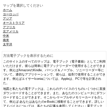
マップを選択してください
ホーム
ヨーロッパ
アジア
オーストラリア
アフリカ
北アメリカ
中米
南米
太平洋
方法電子ブックを表示するために
このサイト上のすべてのマップは、電子ブック（電子書籍）としてご利用
いただけます。彼らは簡単に電子ブックリーダーで使用することができま
す。例えばAmazonのKindle、バーンズ＆ノーブル、ソニーリーダー等に
ついて。適切なアプリケーションで、彼らは、錠剤で使用することができ
ます。例えばエイサーIconiaについては、Appleは、PCで等を計算され
た。
地図と私たちの電子ブックは、これらのデバイスのうちのいくつかに直接
ダウンロードすることができます。また、あなたのコンピュータにダウン
ロードすることができます。そこから-ケーブルやメモリーカードを介し
て、例えば-あなたはあなたのe-Bookに移動することができます。詳しい
アドバイスについては、私たちの記事を参照してください：電子ブック