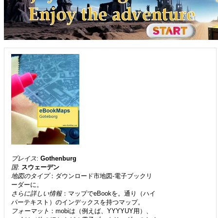
プレイス
:
Gothenburg
国
:
スウェーデン
地図のタイプ
：ダウンロード市地図-電子ブックリ
ーダーに。
さらに詳しい情報
：マップでeBookを。通り（ハイ
パーテキスト）のインデックスを持つマップ。
フォーマット
：mobiは（例えば、YYYYUY用）、