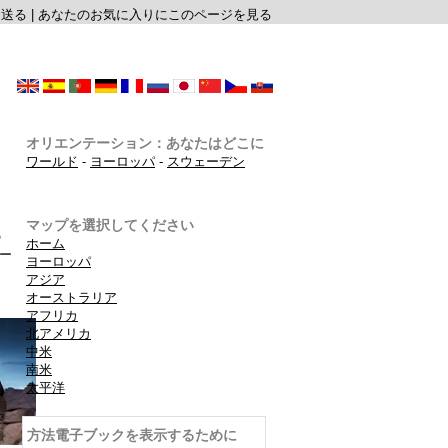
に送る
|
あなたのお気に入りにこのページを見る
オリエンテーション：あなたはどこに
ワールド
-
ヨーロッパ
-
スウェーデン
マップを選択してください
の
ホーム
ー
ヨーロッパ
アジア
オーストラリア
アフリカ
北アメリカ
中米
南米
太平洋
方法電子ブックを表示するために