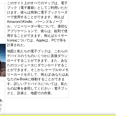
このサイト上のすべてのマップは、電子
ブック（電子書籍）としてご利用いただ
けます。彼らは簡単に電子ブックリーダ
ーで使用することができます。例えば
AmazonのKindle、バーンズ＆ノーブ
ル、ソニーリーダー等について。適切な
アプリケーションで、彼らは、錠剤で使
用することができます。例えばエイサー
Iconiaについては、Appleは、PCで等を
計算された。
地図と私たちの電子ブックは、これらの
デバイスのうちのいくつかに直接ダウン
ロードすることができます。また、あな
たのコンピュータにダウンロードするこ
とができます。そこから-ケーブルやメモ
リーカードを介して、例えば-あなたはあ
なたのe-Bookに移動することができま
す。詳しいアドバイスについては、私た
ちの記事を参照してください：電子ブッ
クと、読者と、地図での作業。
あ
の
で