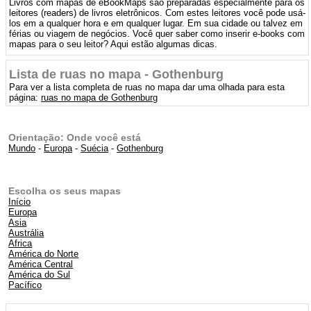
Livros com mapas de eBookMaps são preparadas especialmente para os
leitores (readers) de livros eletrônicos. Com estes leitores você pode usá-
los em a qualquer hora e em qualquer lugar. Em sua cidade ou talvez em
férias ou viagem de negócios. Você quer saber como inserir e-books com
mapas para o seu leitor? Aqui estão algumas dicas.
Lista de ruas no mapa - Gothenburg
Para ver a lista completa de ruas no mapa dar uma olhada para esta
página:
ruas no mapa de Gothenburg
Orientação: Onde você está
Mundo
-
Europa
-
Suécia
-
Gothenburg
Escolha os seus mapas
Início
Europa
Asia
Austrália
Africa
América do Norte
América Central
América do Sul
Pacífico