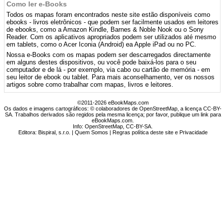
Como ler e-Books
Todos os mapas foram encontrados neste site estão disponíveis como
ebooks - livros eletrônicos - que podem ser facilmente usados ​​em leitores
de ebooks, como a Amazon Kindle, Barnes & Noble Nook ou o Sony
Reader. Com os aplicativos apropriados podem ser utilizados até mesmo
em tablets, como o Acer Iconia (Android) ea Apple iPad ou no PC.
Nossa e-Books com os mapas podem ser descarregados directamente
em alguns destes dispositivos, ou você pode baixá-los para o seu
computador e de lá - por exemplo, via cabo ou cartão de memória - em
seu leitor de ebook ou tablet. Para mais aconselhamento, ver os nossos
artigos sobre como trabalhar com mapas, livros e leitores.
©2011-2026 eBookMaps.com
Os dados e imagens cartográficos: © colaboradores de OpenStreetMap, a licença CC-BY-
SA. Trabalhos derivados são regidos pela mesma licença; por favor, publique um link para
eBookMaps.com.
Info:
OpenStreetMap
,
CC-BY-SA
.
Editora: Bispiral, s.r.o. |
Quem Somos
|
Regras política deste site e Privacidade