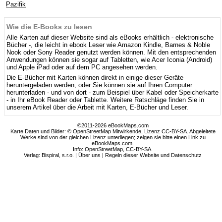
Pazifik
Wie die E-Books zu lesen
Alle Karten auf dieser Website sind als eBooks erhältlich - elektronische
Bücher -, die leicht in ebook Leser wie Amazon Kindle, Barnes & Noble
Nook oder Sony Reader genutzt werden können. Mit den entsprechenden
Anwendungen können sie sogar auf Tabletten, wie Acer Iconia (Android)
und Apple iPad oder auf dem PC angesehen werden.
Die E-Bücher mit Karten können direkt in einige dieser Geräte
heruntergeladen werden, oder Sie können sie auf Ihren Computer
herunterladen - und von dort - zum Beispiel über Kabel oder Speicherkarte
- in Ihr eBook Reader oder Tablette. Weitere Ratschläge finden Sie in
unserem Artikel über die Arbeit mit Karten, E-Bücher und Leser.
©2011-2026 eBookMaps.com
Karte Daten und Bilder: © OpenStreetMap Mitwirkende, Lizenz CC-BY-SA. Abgeleitete
Werke sind von der gleichen Lizenz unterliegen; zeigen sie bitte einen Link zu
eBookMaps.com.
Info:
OpenStreetMap
,
CC-BY-SA
.
Verlag: Bispiral, s.r.o. |
Über uns
|
Regeln dieser Website und Datenschutz