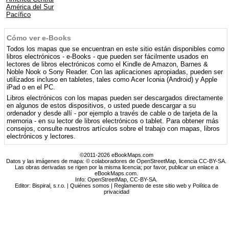
América del Sur
Pacífico
Cómo ver e-Books
Todos los mapas que se encuentran en este sitio están disponibles como
libros electrónicos - e-Books - que pueden ser fácilmente usados ​​en
lectores de libros electrónicos como el Kindle de Amazon, Barnes &
Noble Nook o Sony Reader. Con las aplicaciones apropiadas, pueden ser
utilizados incluso en tabletes, tales como Acer Iconia (Android) y Apple
iPad o en el PC.
Libros electrónicos con los mapas pueden ser descargados directamente
en algunos de estos dispositivos, o usted puede descargar a su
ordenador y desde allí - por ejemplo a través de cable o de tarjeta de la
memoria - en su lector de libros electrónicos o tablet. Para obtener más
consejos, consulte nuestros artículos sobre el trabajo con mapas, libros
electrónicos y lectores.
©2011-2026 eBookMaps.com
Datos y las imágenes de mapa: © colaboradores de OpenStreetMap, licencia CC-BY-SA.
Las obras derivadas se rigen por la misma licencia; por favor, publicar un enlace a
eBookMaps.com.
Info:
OpenStreetMap
,
CC-BY-SA
.
Editor: Bispiral, s.r.o. |
Quiénes somos
|
Reglamento de este sitio web y Política de
privacidad