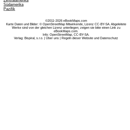
Zentralamerika
Südamerika
Pazifik
©2011-2026 eBookMaps.com
Karte Daten und Bilder: © OpenStreetMap Mitwirkende, Lizenz CC-BY-SA. Abgeleitete
Werke sind von der gleichen Lizenz unterliegen; zeigen sie bitte einen Link zu
eBookMaps.com.
Info:
OpenStreetMap
,
CC-BY-SA
.
Verlag: Bispiral, s.r.o. |
Über uns
|
Regeln dieser Website und Datenschutz