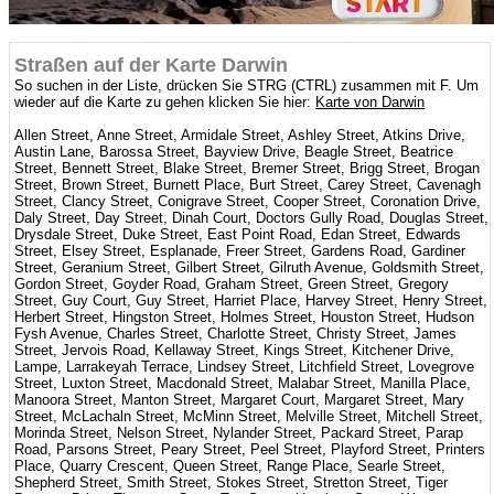
Straßen auf der Karte Darwin
So suchen in der Liste, drücken Sie STRG (CTRL) zusammen mit F. Um
wieder auf die Karte zu gehen klicken Sie hier:
Karte von Darwin
Allen Street, Anne Street, Armidale Street, Ashley Street, Atkins Drive,
Austin Lane, Barossa Street, Bayview Drive, Beagle Street, Beatrice
Street, Bennett Street, Blake Street, Bremer Street, Brigg Street, Brogan
Street, Brown Street, Burnett Place, Burt Street, Carey Street, Cavenagh
Street, Clancy Street, Conigrave Street, Cooper Street, Coronation Drive,
Daly Street, Day Street, Dinah Court, Doctors Gully Road, Douglas Street,
Drysdale Street, Duke Street, East Point Road, Edan Street, Edwards
Street, Elsey Street, Esplanade, Freer Street, Gardens Road, Gardiner
Street, Geranium Street, Gilbert Street, Gilruth Avenue, Goldsmith Street,
Gordon Street, Goyder Road, Graham Street, Green Street, Gregory
Street, Guy Court, Guy Street, Harriet Place, Harvey Street, Henry Street,
Herbert Street, Hingston Street, Holmes Street, Houston Street, Hudson
Fysh Avenue, Charles Street, Charlotte Street, Christy Street, James
Street, Jervois Road, Kellaway Street, Kings Street, Kitchener Drive,
Lampe, Larrakeyah Terrace, Lindsey Street, Litchfield Street, Lovegrove
Street, Luxton Street, Macdonald Street, Malabar Street, Manilla Place,
Manoora Street, Manton Street, Margaret Court, Margaret Street, Mary
Street, McLachaln Street, McMinn Street, Melville Street, Mitchell Street,
Morinda Street, Nelson Street, Nylander Street, Packard Street, Parap
Road, Parsons Street, Peary Street, Peel Street, Playford Street, Printers
Place, Quarry Crescent, Queen Street, Range Place, Searle Street,
Shepherd Street, Smith Street, Stokes Street, Stretton Street, Tiger