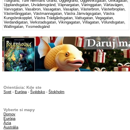
Tullgränd, Ture Nermans Gränd, Ugglegränd, Uggleviksgatan, Ulrikagatan,
Upplandsgatan, Urvädersgränd, Väpnargatan, Väringgatan, Värtavägen,
Varvsgatan, Vasabron, Vasagatan, Vasaplan, Västerbron, Västerbroplan,
Västerlånggatan, Västmannagatan, Västra Järnvägsgatan, Västra
Kungsbrokopplet, Västra Trädgårdsgatan, Vattugatan, Vegagatan,
Verdandigatan, Verkstadsgatan, Vikingagatan, Villagatan, Völundsgatan,
Wallingatan, Yxsmedsgänd
Orientácia: Kde ste
Svet
-
Európa
-
Švédsko
-
Štokholm
Vyberte si mapy
Domov
Európa
Ázia
Austrália