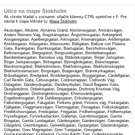
Ulice na mape Štokholm
Ak chcete hľadať v zozname, stlačte klávesy CTRL spoločne s F. Pre
návrat k mape kliknite tu:
Mapa Štokholm
Akutvägen, Alkärret, Almänna Gränd, Alströmergatan, Amiralsvägen,
Anders Reimers Väg, Ängskärsgatan, Ångströmsgatan, Ankargränd,
Ansgariegatan, Apelbergsgatan, Arkivgatan, Arsenalsgatan, Artillerigatan,
Askrikegatan, Atlasgatan, Atlasmuren, Bältgatan, Baltzar von Platens
Gata, Banérgatan, Barnhusgatan, Bastugatan, Beckholmsvägen,
Bellmansgatan, Bergsgränd, Bergsundsgatan, Beridarbansgatan,
Beridarebansgatan, Berzelius väg, Biblioteksgatan, Birger Jarlsgatan,
Birger Jarlspassagen, Birkagatan, Björngårdsgatan, Blanchegatan,
Blecktornsgränd, Blekholmsbron, Blekholmsgatan, Blekholmskopplet,
Blekholmsterrassen, Borgvägen, Bragevägen, Brännkyrkagatan,
Bråvallagatan, Bredgränd, Brunkbergsgatan, Bryggargatan, Cardellgatan,
Carl Akrells Gata, Celsiusgatan, Coldinutrappan, Crafoords Väg,
Dalagatan, Danderydsgatan, Danderydsplan, David Bagares Gata,
Djurgårdsbron, Döbelnsgatan, Drejargatan, Drottning Kristinas Väg,
Drottninggatan, Drottningholmsvägen, Ehrensvärdsgatan,
Engelbrektsgatan, Erik Dahlbergsgatan, Eriksbergsgatan,
Falkenbergsgatan, Falugatan, Ferkens gränd, Finsens väg, Fiskargatan,
Fjällgatan, Flaggmansvägen, Fleminggatan, Floragatan, Folkskolegatan,
Fredrikshovsgatan, Fredsgatan, Frejgatan, Fridhemsgatan, Fridhemsplan,
Fryxellsgatan, Fyrverkarbacken, Gallerian, Gambrinusgatan, Gamla
Brogatan, Gamla Lundagatan, Gärdesgatan, Gärdesstigen, Garvargatan,
Gåsgränd, Gästrikegatan, Gjörwellsgatan, Gjutargatan, Glasbruksgatan,
Götgatan, Grev Magnigatan, Grev Turegatan, Grevgatan,
Grytgjutargången, Guldgränd, Gustav Adolfs Torg, Gyllenborgsgatan,