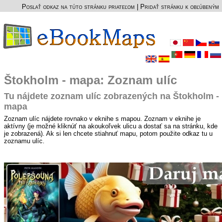
Poslať odkaz na túto stránku priateľom
|
Pridať stránku k obľúbeným
Štokholm - mapa: Zoznam ulíc
Tu nájdete zoznam ulíc zobrazených na Štokholm -
mapa
Zoznam ulíc nájdete rovnako v eknihe s mapou. Zoznam v eknihe je
aktívny (je možné kliknúť na akoukoľvek ulicu a dostať sa na stránku, kde
je zobrazená). Ak si len chcete stiahnuť mapu, potom použite odkaz tu u
zoznamu ulíc.