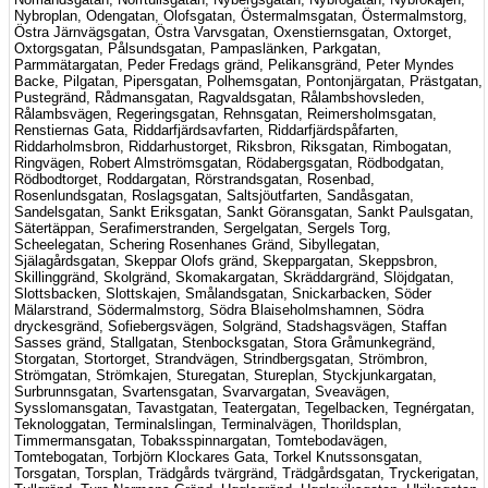
Nybroplan, Odengatan, Olofsgatan, Östermalmsgatan, Östermalmstorg,
Östra Järnvägsgatan, Östra Varvsgatan, Oxenstiernsgatan, Oxtorget,
Oxtorgsgatan, Pålsundsgatan, Pampaslänken, Parkgatan,
Parmmätargatan, Peder Fredags gränd, Pelikansgränd, Peter Myndes
Backe, Pilgatan, Pipersgatan, Polhemsgatan, Pontonjärgatan, Prästgatan,
Pustegränd, Rådmansgatan, Ragvaldsgatan, Rålambshovsleden,
Rålambsvägen, Regeringsgatan, Rehnsgatan, Reimersholmsgatan,
Renstiernas Gata, Riddarfjärdsavfarten, Riddarfjärdspåfarten,
Riddarholmsbron, Riddarhustorget, Riksbron, Riksgatan, Rimbogatan,
Ringvägen, Robert Almströmsgatan, Rödabergsgatan, Rödbodgatan,
Rödbodtorget, Roddargatan, Rörstrandsgatan, Rosenbad,
Rosenlundsgatan, Roslagsgatan, Saltsjöutfarten, Sandåsgatan,
Sandelsgatan, Sankt Eriksgatan, Sankt Göransgatan, Sankt Paulsgatan,
Sätertäppan, Serafimerstranden, Sergelgatan, Sergels Torg,
Scheelegatan, Schering Rosenhanes Gränd, Sibyllegatan,
Själagårdsgatan, Skeppar Olofs gränd, Skeppargatan, Skeppsbron,
Skillinggränd, Skolgränd, Skomakargatan, Skräddargränd, Slöjdgatan,
Slottsbacken, Slottskajen, Smålandsgatan, Snickarbacken, Söder
Mälarstrand, Södermalmstorg, Södra Blaiseholmshamnen, Södra
dryckesgränd, Sofiebergsvägen, Solgränd, Stadshagsvägen, Staffan
Sasses gränd, Stallgatan, Stenbocksgatan, Stora Gråmunkegränd,
Storgatan, Stortorget, Strandvägen, Strindbergsgatan, Strömbron,
Strömgatan, Strömkajen, Sturegatan, Stureplan, Styckjunkargatan,
Surbrunnsgatan, Svartensgatan, Svarvargatan, Sveavägen,
Sysslomansgatan, Tavastgatan, Teatergatan, Tegelbacken, Tegnérgatan,
Teknologgatan, Terminalslingan, Terminalvägen, Thorildsplan,
Timmermansgatan, Tobaksspinnargatan, Tomtebodavägen,
Tomtebogatan, Torbjörn Klockares Gata, Torkel Knutssonsgatan,
Torsgatan, Torsplan, Trädgårds tvärgränd, Trädgårdsgatan, Tryckerigatan,