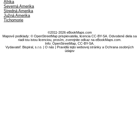
Afrika
Severná Amerika
Stredná Amerika
Južná Amerika
Tichomorie
©2011-2026 eBookMaps.com
Mapové podklady: © OpenStreetMap prispievatelia, licencia CC-BY-SA. Odvodené diela sa
riadi tou istou licenciou, prosím, zverejnite odkaz na eBookMaps.com.
Info:
OpenStreetMap
,
CC-BY-SA
.
Vydavateľ: Bispiral, s.r.o. |
O nás
|
Pravidlá tejto webovej stránky a Ochrana osobných
údajov