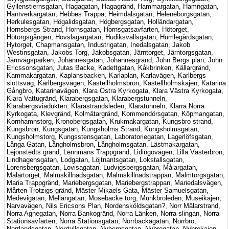
Gyllenstiernsgatan, Hagagatan, Hagagränd, Hammargatan, Hamngatan,
Hantverkargatan, Hebbes Trappa, Heimdalsgatan, Heleneborgsgatan,
Herkulesgatan, Högalidsgatan, Högbergsgatan, Holländargatan,
Hornsbergs Strand, Hornsgatan, Hornsgatsavfarten, Hötorget,
Hötorgsgången, Hovslagargatan, Hudiksvallsgatan, Humlegårdsgatan,
Hytorget, Chapmansgatan, Industrigatan, Inedalsgatan, Jakob
Westinsgatan, Jakobs Torg, Jakobsgatan, Järntorget, Järntorgsgatan,
Järnvägsparken, Johannesgatan, Johannesgränd, John Bergs plan, John
Ericssonsgatan, Jutas Backe, Kadettgatan, Kåkbrinken, Källargränd,
Kammakargatan, Kaplansbacken, Karlaplan, Karlavägen, Karlbergs
slottsväg, Karlbergsvägen, Kastellholmsbron, Kastellholmskajen, Katarina
Gångbro, Katarinavägen, Klara Östra Kyrkogata, Klara Västra Kyrkogata,
Klara Vattugränd, Klarabergsgatan, Klarabergstunneln,
Klarabergsviadukten, Klarastrandsleden, Klaratunneln, Klarra Norra
Kyrkogata, Klevgränd, Kolmätargränd, Kommendörsgatan, Köpmangatan,
Kornhamnstorg, Kronobergsgatan, Krukmakargatan, Kungsbro strand,
Kungsbron, Kungsgatan, Kungsholms Strand, Kungsholmsgatan,
Kungsholmstorg, Kungsstensgatan, Laboratoriegatan, Lagerlöfsgatan,
Långa Gatan, Långholmsbron, Långholmsgatan, Lästmakargatan,
Lejonstedts gränd, Lennmans Trappgränd, Lidingövägen, Lilla Västerbron,
Lindhagensgatan, Lodgatan, Löjtnantsgatan, Lokstallsgatan,
Lorensbergsgatan, Lovisagatan, Ludvigsbergsgatan, Målargatan,
Mälartorget, Malmskillnadsgatan, Malmskillnadstrappan, Malmtorgsgatan,
Maria Trappgränd, Mariebergsgatan, Mariebergstrappan, Mariedalsvägen,
Mårten Trotzigs gränd, Mäster Mikaels Gata, Mäster Samuelsgatan,
Medevigatan, Mellangatan, Mosebacke torg, Munkbroleden, Museikajen,
Narvavägen, Nils Ericsons Plan, Nordensköldsgatan?, Norr Mälarstrand,
Norra Agnegatan, Norra Bankogränd, Norra Länken, Norra slingan, Norra
Stationsavfarten, Norra Stationsgatan, Norrbackagatan, Norrbro,
Norrlandsgatan, Norrtullsgatan, Nybergsgatan, Nybrogatan, Nybrokajen,