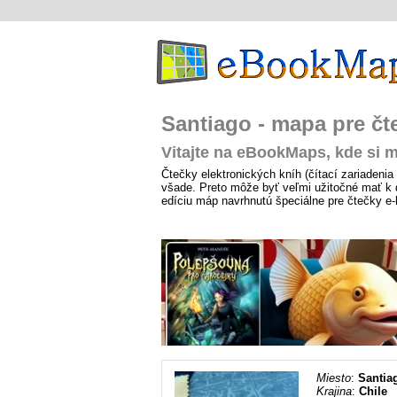
Santiago - mapa pre čt
Vitajte na eBookMaps, kde si m
Čtečky elektronických kníh (čítací zariadenia 
všade. Preto môže byť veľmi užitočné mať k d
edíciu máp navrhnutú špeciálne pre čtečky e
Miesto
:
Santia
Krajina
:
Chile