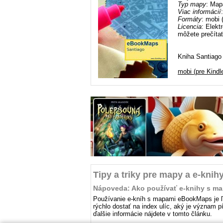
Typ mapy
: Map
Viac informácií
Formáty
: mobi 
Licencia
: Elekt
môžete prečítať
Kniha Santiago 
mobi (pre Kindl
Tipy a triky pre mapy a e-knih
Nápoveda: Ako používať e-knihy s m
Používanie e-kníh s mapami eBookMaps je ľah
rýchlo dostať na index ulíc, aký je význam 
ďalšie informácie nájdete v tomto článku.