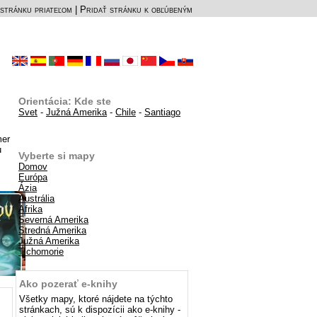
stránku priateľom
|
Pridať stránku k obľúbeným
Orientácia: Kde ste
Svet
-
Južná Amerika
-
Chile
-
Santiago
mer
u
Vyberte si mapy
Domov
Európa
Ázia
Austrália
Afrika
Severná Amerika
Stredná Amerika
Južná Amerika
Tichomorie
Ako pozerať e-knihy
Všetky mapy, ktoré nájdete na týchto
stránkach, sú k dispozícii ako e-knihy -