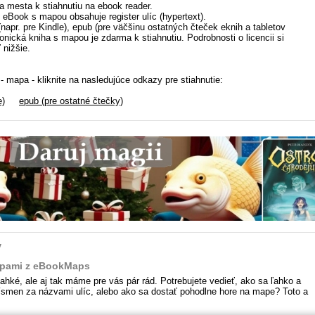
a mesta k stiahnutiu na ebook reader.
: eBook s mapou obsahuje register ulíc (hypertext).
(napr. pre Kindle), epub (pre väčšinu ostatných čteček eknih a tabletov
ronická kniha s mapou je zdarma k stiahnutiu. Podrobnosti o licencii si
 nižšie.
- mapa - kliknite na nasledujúce odkazy pre stiahnutie:
e)
epub (pre ostatné čtečky)
y
apami z eBookMaps
ké, ale aj tak máme pre vás pár rád. Potrebujete vedieť, ako sa ľahko a
písmen za názvami ulíc, alebo ako sa dostať pohodlne hore na mape? Toto a