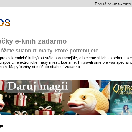
Poslať odkaz na túto 
ečky e-knih zadarmo
ôžete stiahnuť mapy, ktoré potrebujete
pre elektronické knihy) sú stále populárnejšie, a berieme si ich so sebou tak
ispozícii elektronické mapy miest, kde sme. Pripravili sme pre vás špeciáln
-kníh. Mapy/eknihy si môžete stiahnuť zadarmo.
go