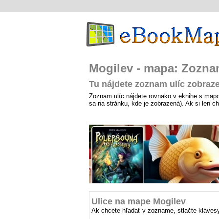
Mogilev - mapa: Zozna
Tu nájdete zoznam ulíc zobraz
Zoznam ulíc nájdete rovnako v eknihe s mapo
sa na stránku, kde je zobrazená). Ak si len 
Ulice na mape Mogilev
Ak chcete hľadať v zozname, stlačte klávesy