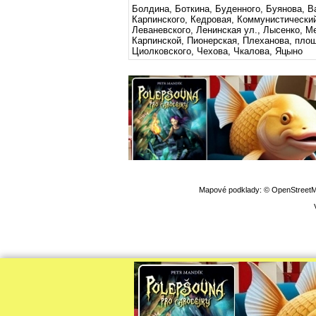
Болдина, Боткина, Буденного, Буянова, В
Карпинского, Кедровая, Коммунистический
Леваневского, Ленинская ул., Лысенко, М
Карпинской, Пионерская, Плеханова, пло
Циолковского, Чехова, Чкалова, Яцыно
Mapové podklady: © OpenStreetMap