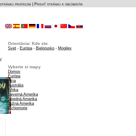
stránku priateľom
|
Pridať stránku k obľúbeným
Orientácia: Kde ste
Svet
-
Európa
-
Bielorusko
-
Mogilev
ť
Vyberte si mapy
Domov
Európa
Ázia
Austrália
Afrika
Severná Amerika
Stredná Amerika
Južná Amerika
Tichomorie