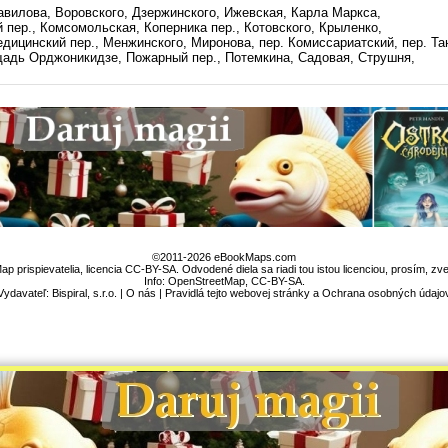
авилова, Воровского, Дзержинского, Ижевская, Карла Маркса,
 пер., Комсомольская, Коперника пер., Котовского, Крыленко,
едицинский пер., Менжинского, Миронова, пер. Комиссариатский, пер. Та
щадь Орджоникидзе, Пожарный пер., Потемкина, Садовая, Струшня,
©2011-2026 eBookMaps.com
 prispievatelia, licencia CC-BY-SA. Odvodené diela sa riadi tou istou licenciou, prosím, z
Info:
OpenStreetMap
,
CC-BY-SA
.
Vydavateľ: Bispiral, s.r.o. |
O nás
|
Pravidlá tejto webovej stránky a Ochrana osobných údajo