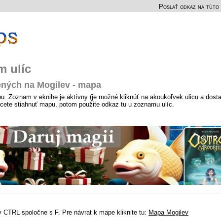
Poslať odkaz na túto 
m ulíc
ených na Mogilev - mapa
u. Zoznam v eknihe je aktívny (je možné kliknúť na akoukoľvek ulicu a dosta
chcete stiahnuť mapu, potom použite odkaz tu u zoznamu ulíc.
 CTRL spoločne s F. Pre návrat k mape kliknite tu:
Mapa Mogilev