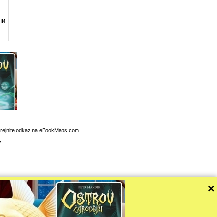
ни
verejnite odkaz na eBookMaps.com.
v
×