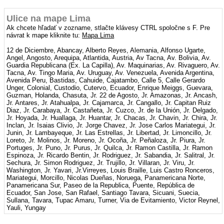
Ulice na mape Lima
Ak chcete hľadať v zozname, stlačte klávesy CTRL spoločne s F. Pre
návrat k mape kliknite tu:
Mapa Lima
12 de Diciembre, Abancay, Alberto Reyes, Alemania, Alfonso Ugarte,
Angel, Angosto, Arequipa, Atlantida, Austria, Av Tacna, Av. Bolivia, Av.
Guardia Republicana (Ex. La Capilla), Av. Maquinarias, Av. Rivaguero, Av.
Tacna, Av. Tingo Maria, Av. Uruguay, Av. Venezuela, Avenida Argentina,
Avenida Peru, Bastidas, Cahuide, Cajatambo, Calle 5, Calle Gerardo
Unger, Colonial, Custodio, Cutervo, Ecuador, Enrique Meiggs, Guevara,
Guzman, Holanda, Chasuta, Jr. 22 de Agosto, Jr. Amazonas, Jr. Ancash,
Jr. Antares, Jr. Atahualpa, Jr. Cajamarca, Jr. Cangallo, Jr. Capitan Ruiz
Diaz, Jr. Carabaya, Jr. Castañeta, Jr. Cuzco, Jr. de la Unión, Jr. Delgado,
Jr. Hoyada, Jr. Huallaga, Jr. Huantar, Jr. Chacas, Jr. Chavin, Jr. Chira, Jr.
Inclan, Jr. Isaias Clivio, Jr. Jorge Chavez, Jr. Jose Carlos Mariategui, Jr.
Junin, Jr. Lambayeque, Jr. Las Estrellas, Jr. Libertad, Jr. Limoncillo, Jr.
Loreto, Jr. Molinos, Jr. Moreno, Jr. Ocoña, Jr. Peñaloza, Jr. Piura, Jr.
Portuges, Jr. Puno, Jr. Purus, Jr. Quilca, Jr. Ramon Castilla, Jr. Ramon
Espinoza, Jr. Ricardo Bentin, Jr. Rodriguez, Jr. Sabandia, Jr. Salitral, Jr.
Sechura, Jr. Simon Rodriguez, Jr. Trujillo, Jr. Villaran, Jr. Viru, Jr.
Washington, Jr. Yavari, Jr.Virreyes, Louis Braille, Luis Castro Ronceros,
Mariategui, Morcillo, Nicolas Dueñas, Noruega, Panamericana Norte,
Panamericana Sur, Paseo de la Republica, Puente, República de
Ecuador, San Jose, San Rafael, Santiago Tavara, Sicuani, Suecia,
Sullana, Tavara, Tupac Amaru, Turner, Via de Evitamiento, Victor Reynel,
Yauli, Yungay