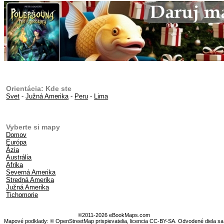
Orientácia: Kde ste
Svet
-
Južná Amerika
-
Peru
-
Lima
Vyberte si mapy
Domov
Európa
Ázia
Austrália
Afrika
Severná Amerika
Stredná Amerika
Južná Amerika
Tichomorie
©2011-2026 eBookMaps.com
Mapové podklady: © OpenStreetMap prispievatelia, licencia CC-BY-SA. Odvodené diela sa