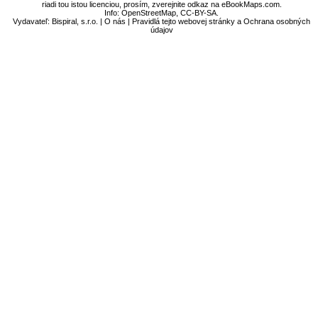
riadi tou istou licenciou, prosím, zverejnite odkaz na eBookMaps.com.
Info:
OpenStreetMap
,
CC-BY-SA
.
Vydavateľ: Bispiral, s.r.o. |
O nás
|
Pravidlá tejto webovej stránky a Ochrana osobných
údajov