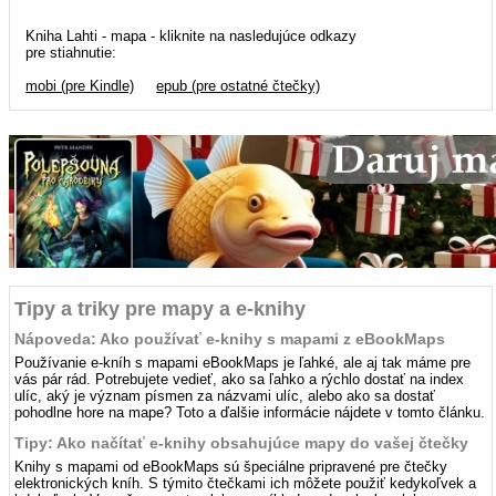
Kniha Lahti - mapa - kliknite na nasledujúce odkazy
pre stiahnutie:
mobi (pre Kindle)
epub (pre ostatné čtečky)
Tipy a triky pre mapy a e-knihy
Nápoveda: Ako používať e-knihy s mapami z eBookMaps
Používanie e-kníh s mapami eBookMaps je ľahké, ale aj tak máme pre
vás pár rád. Potrebujete vedieť, ako sa ľahko a rýchlo dostať na index
ulíc, aký je význam písmen za názvami ulíc, alebo ako sa dostať
pohodlne hore na mape? Toto a ďalšie informácie nájdete v tomto článku.
Tipy: Ako načítať e-knihy obsahujúce mapy do vašej čtečky
Knihy s mapami od eBookMaps sú špeciálne pripravené pre čtečky
elektronických kníh. S týmito čtečkami ich môžete použiť kedykoľvek a