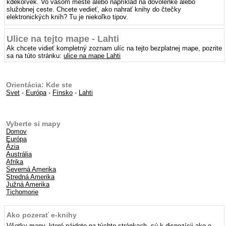
kdekoľvek. Vo vašom meste alebo napríklad na dovolenke alebo
služobnej ceste. Chcete vedieť, ako nahrať knihy do čtečky
elektronických kníh? Tu je niekoľko tipov.
Ulice na tejto mape - Lahti
Ak chcete vidieť kompletný zoznam ulíc na tejto bezplatnej mape, pozrite
sa na túto stránku:
ulice na mape Lahti
Orientácia: Kde ste
Svet
-
Európa
-
Fínsko
-
Lahti
Vyberte si mapy
Domov
Európa
Ázia
Austrália
Afrika
Severná Amerika
Stredná Amerika
Južná Amerika
Tichomorie
Ako pozerať e-knihy
Všetky mapy, ktoré nájdete na týchto stránkach, sú k dispozícii ako e-