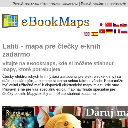
Poslať odkaz na túto stránku priateľom
|
Pridať stránku k obľúbeným
Lahti - mapa pre čtečky e-knih
zadarmo
Vitajte na eBookMaps, kde si môžete stiahnuť
mapy, ktoré potrebujete
Čtečky elektronických kníh (čítací zariadenia pre elektronické knihy) sú
stále populárnejšie, a berieme si ich so sebou takmer všade. Preto môže
byť veľmi užitočné mať k dispozícii elektronické mapy miest, kde sme.
Pripravili sme pre vás špeciálnu edíciu máp navrhnutú špeciálne pre
čtečky e-kníh. Mapy/eknihy si môžete stiahnuť zadarmo.