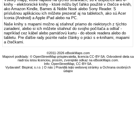
knihy - elektronické knihy - ktoré môžu byť ľahko použité v čtečce e-knih,
ako Amazon Kindle, Barnes & Noble Nook alebo Sony Reader. S
príslušnou aplikáciou ich môžete prezerať aj na tabletoch, ako sú Acer
Iconia (Android) a Apple iPad alebo na PC.
Naše knihy s mapami možno aj stiahnuť priamo do niektorych z týchto
zariadení, alebo si ich môžete stiahnuť do svojho počítača a odtiaľ -
napríklad cez kábel alebo pamäťovú kartu - do ebook readera alebo do
tabletu. Pre ďalšie rady pozrite naše články o práci s e-knihami, mapami
a čtečkami.
©2011-2026 eBookMaps.com
Mapové podklady: © OpenStreetMap prispievatelia, licencia CC-BY-SA. Odvodené diela sa
riadi tou istou licenciou, prosím, zverejnite odkaz na eBookMaps.com.
Info:
OpenStreetMap
,
CC-BY-SA
.
Vydavateľ: Bispiral, s.r.o. |
O nás
|
Pravidlá tejto webovej stránky a Ochrana osobných
údajov