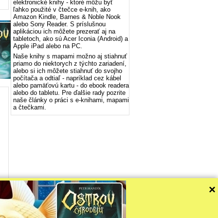
elektronické knihy - ktoré môžu byť
ľahko použité v čtečce e-knih, ako
Amazon Kindle, Barnes & Noble Nook
alebo Sony Reader. S príslušnou
aplikáciou ich môžete prezerať aj na
tabletoch, ako sú Acer Iconia (Android) a
Apple iPad alebo na PC.
Naše knihy s mapami možno aj stiahnuť
priamo do niektorych z týchto zariadení,
alebo si ich môžete stiahnuť do svojho
počítača a odtiaľ - napríklad cez kábel
alebo pamäťovú kartu - do ebook readera
alebo do tabletu. Pre ďalšie rady pozrite
naše články o práci s e-knihami, mapami
a čtečkami.
×
verejnite odkaz na eBookMaps.com.
v