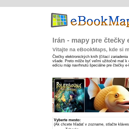
Irán - mapy pre čtečky
Vitajte na eBookMaps, kde si m
Čtečky elektronických kníh (čítací zariadenia 
všade. Preto môže byť veľmi užitočné mať k d
edíciu máp navrhnutú špeciálne pre čtečky e
Vyberte mesto:
(Ak chcete hľadať v zozname, stlačte kláve