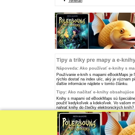
Teherán
Tipy a triky pre mapy a e-knih
Nápoveda: Ako používať e-knihy s m
Používanie e-kníh s mapami eBookMaps je ľah
rýchlo dostať na index ulíc, aký je význam 
ďalšie informácie nájdete v tomto článku.
Tipy: Ako načítať e-knihy obsahujúce
Knihy s mapami od eBookMaps sú špeciálne p
použiť kedykoľvek a kdekoľvek. Vo vašom me
nahrať knihy do čtečky elektronických kníh? 
Mapové podklady: © OpenStreetMap