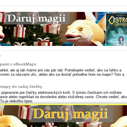
y
apami z eBookMaps
ké, ale aj tak máme pre vás pár rád. Potrebujete vedieť, ako sa ľahko a
písmen za názvami ulíc, alebo ako sa dostať pohodlne hore na mape? Toto a
 mapy do vašej čtečky
ripravené pre čtečky elektronických kníh. S týmito čtečkami ich môžete
ste alebo napríklad na dovolenke alebo služobnej ceste. Chcete vedieť, ako
Tu je niekoľko tipov.
©2011-2026 eBookMaps.com
 prispievatelia, licencia CC-BY-SA. Odvodené diela sa riadi tou istou licenciou, prosím, z
Info:
OpenStreetMap
,
CC-BY-SA
.
Vydavateľ: Bispiral, s.r.o. |
O nás
|
Pravidlá tejto webovej stránky a Ochrana osobných údajo