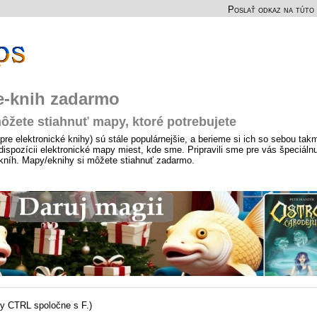
Poslať odkaz na túto 
 e-knih zadarmo
ôžete stiahnuť mapy, ktoré potrebujete
pre elektronické knihy) sú stále populárnejšie, a berieme si ich so sebou tak
ispozícii elektronické mapy miest, kde sme. Pripravili sme pre vás špeciáln
-kníh. Mapy/eknihy si môžete stiahnuť zadarmo.
sy CTRL spoločne s F.)