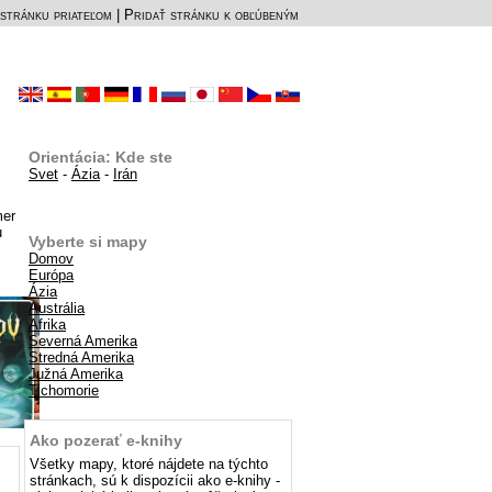
stránku priateľom
|
Pridať stránku k obľúbeným
Orientácia: Kde ste
Svet
-
Ázia
-
Irán
mer
u
Vyberte si mapy
Domov
Európa
Ázia
Austrália
Afrika
Severná Amerika
Stredná Amerika
Južná Amerika
Tichomorie
Ako pozerať e-knihy
Všetky mapy, ktoré nájdete na týchto
stránkach, sú k dispozícii ako e-knihy -