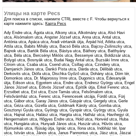
Улицы на карте Pecs
Для поиска в списке, нажмите CTRL вместе с F. Чтобы вернуться к
карте нажмите здесь:
Карта Pecs
Ady Endre utca, Ágota utca, Alkony utca, Alkotmány utca, Alsó Havi
utca, Alsómalom utca, Angster József utca, Anna utca, Antal utca,
Antónia utca, Apáca utca, Aradi vértanúk útja, Árpád híd, Atléta utca,
Attila utca, Babits Mihály utca, Bacsó Béla utca, Bajcsy-Zsilinszky utca,
Bajnok utca, Bartók Béla utca, Bástya utca, Báthory utca, Batthyány
utca, Béla utca, Bercsényi Miklós utca, Bessenyei utca, Boldizsár utca,
Bolygó utca, Bosnyák utca, Budai Nagy Antal utca, Buzsáki Imre utca,
Citrom utca, Csaba utca, Csend utca, Csillag utca, Czindery utca,
Damjanich János utca, Dankó Pista utca, Dárda utca, Délibáb utca,
Derkovits utca, Diófa utca, Dischka Győző utca, Dohány utca, Dóm tér,
Domonkos utca, Dr. Majorossy Imre utca, Dugonics utca, Édesanyák
útja, Edison utca, Egyetem utca, Endre utca, Endresz György utca, Engel
János József utca, Eötvös József utca, Építők útja, Erkel Ferenc utca,
Erzsébet utca, Est utca, Esze Tamás utca, Felsőmalom utca,
Felsővámház utca, Ferenc utca, Ferencesek utcája, Fürdő utca, Fürj
utca, Gábor utca, Garay János utca, Gáspár utca, Gergely utca, Gerle
utca, Géza utca, Gizella utca, Goldmark Károly utca, Gomba utca,
Gosztonyi Gyula utca, Gyöngy utca, Gyopár utca, György utca, Gyula
utca, Hajnal utca, Halász utca, Hargita utca, Hatház utca, Havihegyi út,
Hengermalom utca, Hőgyes Endre utca, Hold utca, Honvéd utca, Huba
utca, Hungária utca, Hunyadi János utca, Huszár utca, Hűvös utca,
Ifjúmunkás utca, Ifjúság útja, Ignác utca, Ilona utca, Indóház tér, Ipar
utca, István utca, János utca, Janus Pannonius utca, Jász utca, Jászai