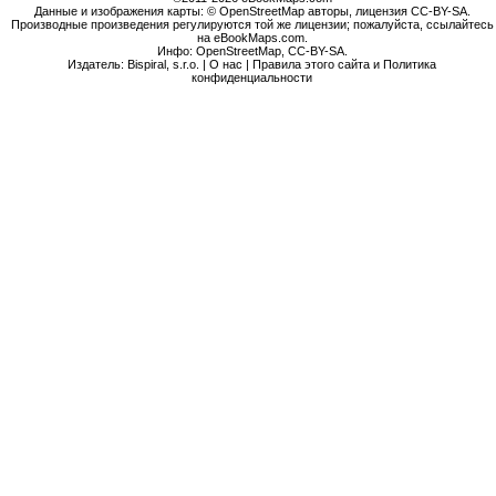
Данные и изображения карты: © OpenStreetMap авторы, лицензия CC-BY-SA.
Производные произведения регулируются той же лицензии; пожалуйста, ссылайтесь
на eBookMaps.com.
Инфо:
OpenStreetMap
,
CC-BY-SA
.
Издатель: Bispiral, s.r.o. |
О нас
|
Правила этого сайта и Политика
конфиденциальности