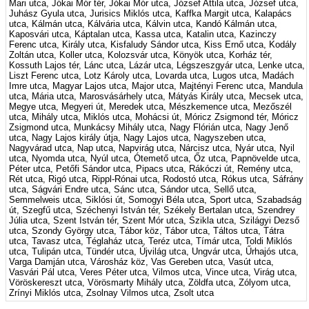
Mari utca, Jókai Mór tér, Jókai Mór utca, József Attila utca, József utca,
Juhász Gyula utca, Jurisics Miklós utca, Kaffka Margit utca, Kalapács
utca, Kálmán utca, Kálvária utca, Kálvin utca, Kandó Kálmán utca,
Kaposvári utca, Káptalan utca, Kassa utca, Katalin utca, Kazinczy
Ferenc utca, Király utca, Kisfaludy Sándor utca, Kiss Ernő utca, Kodály
Zoltán utca, Koller utca, Kolozsvár utca, Könyök utca, Korház tér,
Kossuth Lajos tér, Lánc utca, Lázár utca, Légszeszgyár utca, Lenke utca,
Liszt Ferenc utca, Lotz Károly utca, Lovarda utca, Lugos utca, Madách
Imre utca, Magyar Lajos utca, Major utca, Majtényi Ferenc utca, Mandula
utca, Mária utca, Marosvásárhely utca, Mátyás Király utca, Mecsek utca,
Megye utca, Megyeri út, Meredek utca, Mészkemence utca, Mezőszél
utca, Mihály utca, Miklós utca, Mohácsi út, Móricz Zsigmond tér, Móricz
Zsigmond utca, Munkácsy Mihály utca, Nagy Flórián utca, Nagy Jenő
utca, Nagy Lajos király útja, Nagy Lajos utca, Nagyszeben utca,
Nagyvárad utca, Nap utca, Napvirág utca, Nárcisz utca, Nyár utca, Nyil
utca, Nyomda utca, Nyúl utca, Ótemető utca, Őz utca, Papnövelde utca,
Péter utca, Petőfi Sándor utca, Pipacs utca, Rákóczi út, Remény utca,
Rét utca, Rigó utca, Rippl-Rónai utca, Rodostó utca, Rókus utca, Sáfrány
utca, Ságvári Endre utca, Sánc utca, Sándor utca, Sellő utca,
Semmelweis utca, Siklósi út, Somogyi Béla utca, Sport utca, Szabadság
út, Szegfű utca, Széchenyi István tér, Székely Bertalan utca, Szendrey
Júlia utca, Szent István tér, Szent Mór utca, Szikla utca, Szilágyi Dezső
utca, Szondy György utca, Tábor köz, Tábor utca, Táltos utca, Tátra
utca, Tavasz utca, Téglaház utca, Teréz utca, Tímár utca, Toldi Miklós
utca, Tulipán utca, Tündér utca, Újvilág utca, Ungvár utca, Űrhajós utca,
Varga Damján utca, Városház köz, Vas Gereben utca, Vasút utca,
Vasvári Pál utca, Veres Péter utca, Vilmos utca, Vince utca, Virág utca,
Vöröskereszt utca, Vörösmarty Mihály utca, Zöldfa utca, Zólyom utca,
Zrínyi Miklós utca, Zsolnay Vilmos utca, Zsolt utca