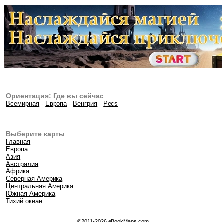
Ориентация: Где вы сейчас
Всемирная
-
Европа
-
Венгрия
-
Pecs
Выберите карты
Главная
Европа
Азия
Австралия
Африка
Северная Америка
Центральная Америка
Южная Америка
Тихий океан
©2011-2026 eBookMaps.com