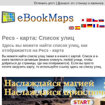
Отправить другу
|
Добавьте эту страницу в избранное
Pecs - карта: Список улиц
Здесь вы можете найти список улиц, как
отображается на Pecs - карта
Вы можете найти список улиц также в е-книге с картой. Список в е-
книге является активным (можно кликнуть любой улице, чтобы
добраться до страницы, где она отображается). Если вы просто
хотите загрузить карту, то используйте ссылку здесь на списку улиц.