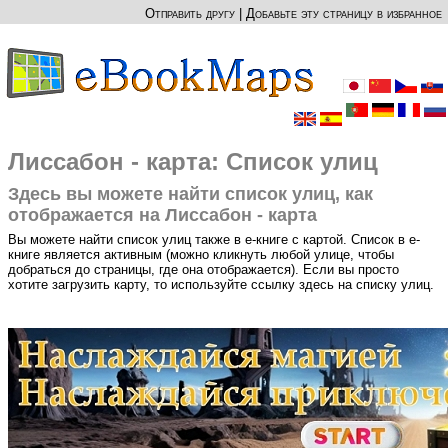
Отправить другу
|
Добавьте эту страницу в избранное
Лиссабон - карта: Список улиц
Здесь вы можете найти список улиц, как
отображается на Лиссабон - карта
Вы можете найти список улиц также в е-книге с картой. Список в е-
книге является активным (можно кликнуть любой улице, чтобы
добраться до страницы, где она отображается). Если вы просто
хотите загрузить карту, то используйте ссылку здесь на списку улиц.