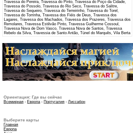
Ориентация: Где вы сейчас
Всемирная
-
Европа
-
Португалия
-
Лиссабон
Выберите карты
Главная
Европа