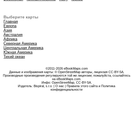
Выберите карты
Главная
Европа
Азия
Австралия
Африка
Северная Америка
Центральная Америка
Южная Америка
Тихий океан
©2011-2026 eBookMaps.com
Данные и изображения карты: © OpenStreetMap авторы, лицензия CC-BY-SA.
Производные произведения регулируются той же лицензии; пожалуйста, ссылайтесь
на eBookMaps.com.
Инфо:
OpenStreetMap
,
CC-BY-SA
.
Издатель: Bispiral, s.r.o. |
О нас
|
Правила этого сайта и Политика
конфиденциальности