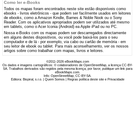
Como ler e-Books
Todos os mapas foram encontrados neste site estão disponíveis como
ebooks - livros eletrônicos - que podem ser facilmente usados ​​em leitores
de ebooks, como a Amazon Kindle, Barnes & Noble Nook ou o Sony
Reader. Com os aplicativos apropriados podem ser utilizados até mesmo
em tablets, como o Acer Iconia (Android) ea Apple iPad ou no PC.
Nossa e-Books com os mapas podem ser descarregados directamente
em alguns destes dispositivos, ou você pode baixá-los para o seu
computador e de lá - por exemplo, via cabo ou cartão de memória - em
seu leitor de ebook ou tablet. Para mais aconselhamento, ver os nossos
artigos sobre como trabalhar com mapas, livros e leitores.
©2011-2026 eBookMaps.com
Os dados e imagens cartográficos: © colaboradores de OpenStreetMap, a licença CC-BY-
SA. Trabalhos derivados são regidos pela mesma licença; por favor, publique um link para
eBookMaps.com.
Info:
OpenStreetMap
,
CC-BY-SA
.
Editora: Bispiral, s.r.o. |
Quem Somos
|
Regras política deste site e Privacidade