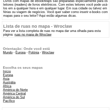
Livros com mapas de eBookMaps são preparadas especialmente para os
leitores (readers) de livros eletrônicos. Com estes leitores você pode usá-
los em a qualquer hora e em qualquer lugar. Em sua cidade ou talvez em
férias ou viagem de negócios. Você quer saber como inserir e-books com
mapas para o seu leitor? Aqui estão algumas dicas.
Lista de ruas no mapa - Wroclaw
Para ver a lista completa de ruas no mapa dar uma olhada para esta
página:
ruas no mapa de Wroclaw
Orientação: Onde você está
Mundo
-
Europa
-
Polónia
-
Wroclaw
Escolha os seus mapas
Início
Europa
Asia
Austrália
Africa
América do Norte
América Central
América do Sul
Pacífico