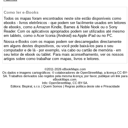
Como ler e-Books
Todos os mapas foram encontrados neste site estão disponíveis como
ebooks - livros eletrônicos - que podem ser facilmente usados ​​em leitores
de ebooks, como a Amazon Kindle, Barnes & Noble Nook ou o Sony
Reader. Com os aplicativos apropriados podem ser utilizados até mesmo
em tablets, como o Acer Iconia (Android) ea Apple iPad ou no PC.
Nossa e-Books com os mapas podem ser descarregados directamente
em alguns destes dispositivos, ou você pode baixá-los para o seu
computador e de lá - por exemplo, via cabo ou cartão de memória - em
seu leitor de ebook ou tablet. Para mais aconselhamento, ver os nossos
artigos sobre como trabalhar com mapas, livros e leitores.
©2011-2026 eBookMaps.com
Os dados e imagens cartográficos: © colaboradores de OpenStreetMap, a licença CC-BY-
SA. Trabalhos derivados são regidos pela mesma licença; por favor, publique um link para
eBookMaps.com.
Info:
OpenStreetMap
,
CC-BY-SA
.
Editora: Bispiral, s.r.o. |
Quem Somos
|
Regras política deste site e Privacidade