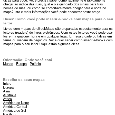
dicas para você. Você precisa saber como facilmente e rapidamente
chegar ao índice das ruas, qual é o significado dos sinais para trás
nomes de ruas, ou como se confortavelmente chegar para o norte no
mapa? Isto e mais informações você pode encontrar neste artigo.
Dicas: Como você pode inserir e-books com mapas para o seu
leitor
Livros com mapas de eBookMaps são preparadas especialmente para os
leitores (readers) de livros eletrônicos. Com estes leitores você pode usá-
los em a qualquer hora e em qualquer lugar. Em sua cidade ou talvez em
férias ou viagem de negócios. Você quer saber como inserir e-books com
mapas para o seu leitor? Aqui estão algumas dicas.
Orientação: Onde você está
Mundo
-
Europa
-
Polónia
Escolha os seus mapas
Início
Europa
Asia
Austrália
Africa
América do Norte
América Central
América do Sul
Pacífico