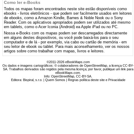
Como ler e-Books
Todos os mapas foram encontrados neste site estão disponíveis como
ebooks - livros eletrônicos - que podem ser facilmente usados ​​em leitores
de ebooks, como a Amazon Kindle, Barnes & Noble Nook ou o Sony
Reader. Com os aplicativos apropriados podem ser utilizados até mesmo
em tablets, como o Acer Iconia (Android) ea Apple iPad ou no PC.
Nossa e-Books com os mapas podem ser descarregados directamente
em alguns destes dispositivos, ou você pode baixá-los para o seu
computador e de lá - por exemplo, via cabo ou cartão de memória - em
seu leitor de ebook ou tablet. Para mais aconselhamento, ver os nossos
artigos sobre como trabalhar com mapas, livros e leitores.
©2011-2026 eBookMaps.com
Os dados e imagens cartográficos: © colaboradores de OpenStreetMap, a licença CC-BY-
SA. Trabalhos derivados são regidos pela mesma licença; por favor, publique um link para
eBookMaps.com.
Info:
OpenStreetMap
,
CC-BY-SA
.
Editora: Bispiral, s.r.o. |
Quem Somos
|
Regras política deste site e Privacidade