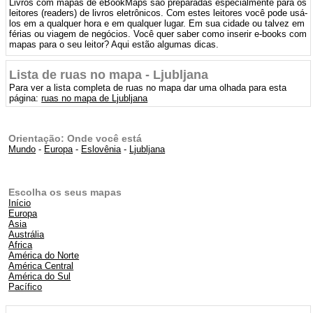
Livros com mapas de eBookMaps são preparadas especialmente para os
leitores (readers) de livros eletrônicos. Com estes leitores você pode usá-
los em a qualquer hora e em qualquer lugar. Em sua cidade ou talvez em
férias ou viagem de negócios. Você quer saber como inserir e-books com
mapas para o seu leitor? Aqui estão algumas dicas.
Lista de ruas no mapa - Ljubljana
Para ver a lista completa de ruas no mapa dar uma olhada para esta
página:
ruas no mapa de Ljubljana
Orientação: Onde você está
Mundo
-
Europa
-
Eslovênia
-
Ljubljana
Escolha os seus mapas
Início
Europa
Asia
Austrália
Africa
América do Norte
América Central
América do Sul
Pacífico