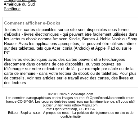
Amérique du Sud
Pacifique
Comment afficher e-Books
Toutes les cartes disponibles sur ce site sont disponibles sous forme
d'eBooks - livres électroniques - qui peuvent être facilement utilisées dans
les lecteurs ebook comme Amazon Kindle, Barnes & Noble Nook ou Sony
Reader. Avec les applications appropriées, ils peuvent être utilisés même
sur des tablettes, tels que Acer Iconia (Android) et Apple iPad ou sur le
PC.
Nos livres électroniques avec des cartes peuvent être téléchargées
directement dans certains de ces dispositifs, ou vous pouvez les
télécharger sur votre ordinateur et de là - par exemple par câble ou de la
carte de mémoire - dans votre lecteur de ebook ou de tablettes. Pour plus
de conseils, voir nos articles sur le travail avec des cartes, des livres et
des lecteurs.
©2011-2026 eBookMaps.com
Les données cartographiques et des images source: © OpenStreetMap contributeurs,
licence CC-BY-SA. Les œuvres dérivées sont régis par la même licence; s'il vous plaît
publier un lien vers eBookMaps.com.
Info:
OpenStreetMap
,
CC-BY-SA
.
Editeur: Bispiral, s.r.o. |
A propos de nous
|
La politique de règlement de ce site et de
confidentialité