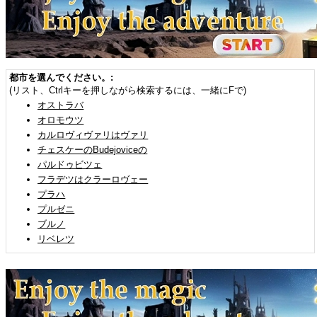
都市を選んでください。:
(リスト、Ctrlキーを押しながら検索するには、一緒にFで)
オストラバ
オロモウツ
カルロヴィヴァリはヴァリ
チェスケーのBudejoviceの
パルドゥビツェ
フラデツはクラーロヴェー
プラハ
プルゼニ
ブルノ
リベレツ