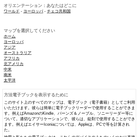
オリエンテーション：あなたはどこに
ワールド
-
ヨーロッパ
-
チェコ共和国
マップを選択してください
ホーム
ヨーロッパ
アジア
オーストラリア
アフリカ
北アメリカ
中米
南米
太平洋
方法電子ブックを表示するために
このサイト上のすべてのマップは、電子ブック（電子書籍）としてご利用
いただけます。彼らは簡単に電子ブックリーダーで使用することができま
す。例えばAmazonのKindle、バーンズ＆ノーブル、ソニーリーダー等に
ついて。適切なアプリケーションで、彼らは、錠剤で使用することができ
ます。例えばエイサーIconiaについては、Appleは、PCで等を計算され
た。