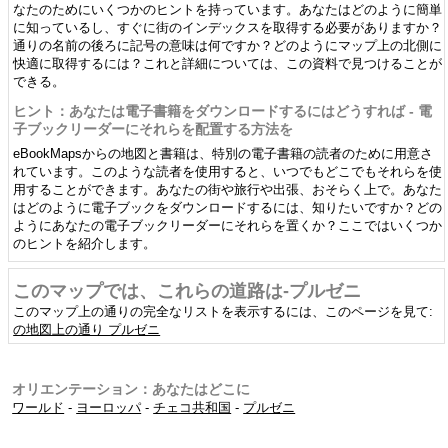
なたのためにいくつかのヒントを持っています。あなたはどのように簡単
に知っているし、すぐに街のインデックスを取得する必要がありますか？
通りの名前の後ろに記号の意味は何ですか？どのようにマップ上の北側に
快適に取得するには？これと詳細については、この資料で見つけることが
できる。
ヒント：あなたは電子書籍をダウンロードするにはどうすれば - 電
子ブックリーダーにそれらを配置する方法を
eBookMapsからの地図と書籍は、特別の電子書籍の読者のために用意さ
れています。このような読者を使用すると、いつでもどこでもそれらを使
用することができます。あなたの街や旅行や出張、おそらく上で。あなた
はどのように電子ブックをダウンロードするには、知りたいですか？どの
ようにあなたの電子ブックリーダーにそれらを置くか？ここではいくつか
のヒントを紹介します。
このマップでは、これらの道路は-プルゼニ
このマップ上の通りの完全なリストを表示するには、このページを見て:
の地図上の通り プルゼニ
オリエンテーション：あなたはどこに
ワールド
-
ヨーロッパ
-
チェコ共和国
-
プルゼニ