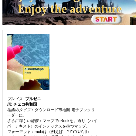
プレイス
:
プルゼニ
国
:
チェコ共和国
地図のタイプ
：ダウンロード市地図-電子ブックリ
ーダーに。
さらに詳しい情報
：マップでeBookを。通り（ハイ
パーテキスト）のインデックスを持つマップ。
フォーマット
：mobiは（例えば、YYYYUY用）、