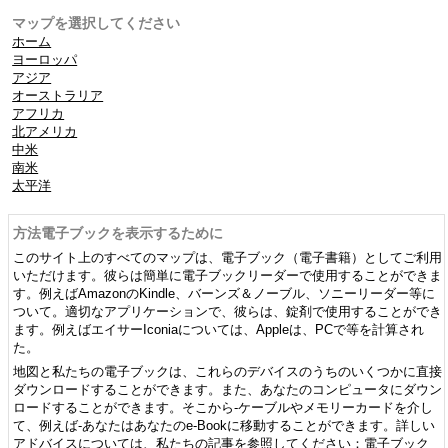
マップを選択してください
ホーム
ヨーロッパ
アジア
オーストラリア
アフリカ
北アメリカ
中米
南米
太平洋
方法電子ブックを表示するために
このサイト上のすべてのマップは、電子ブック（電子書籍）としてご利用
いただけます。彼らは簡単に電子ブックリーダーで使用することができま
す。例えばAmazonのKindle、バーンズ＆ノーブル、ソニーリーダー等に
ついて。適切なアプリケーションで、彼らは、錠剤で使用することができ
ます。例えばエイサーIconiaについては、Appleは、PCで等を計算され
た。
地図と私たちの電子ブックは、これらのデバイスのうちのいくつかに直接
ダウンロードすることができます。また、あなたのコンピュータにダウン
ロードすることができます。そこから-ケーブルやメモリーカードを介し
て、例えば-あなたはあなたのe-Bookに移動することができます。詳しい
アドバイスについては、私たちの記事を参照してください：電子ブック