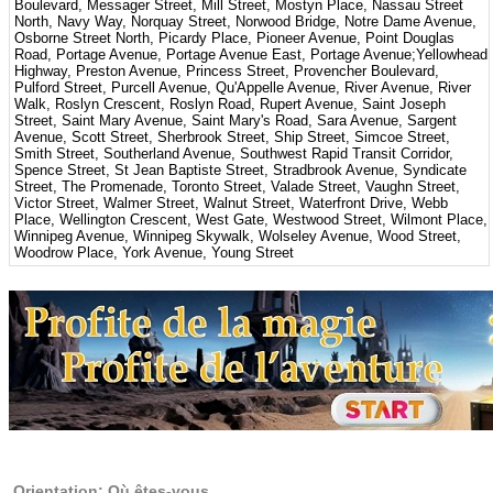
Boulevard, Messager Street, Mill Street, Mostyn Place, Nassau Street
North, Navy Way, Norquay Street, Norwood Bridge, Notre Dame Avenue,
Osborne Street North, Picardy Place, Pioneer Avenue, Point Douglas
Road, Portage Avenue, Portage Avenue East, Portage Avenue;Yellowhead
Highway, Preston Avenue, Princess Street, Provencher Boulevard,
Pulford Street, Purcell Avenue, Qu'Appelle Avenue, River Avenue, River
Walk, Roslyn Crescent, Roslyn Road, Rupert Avenue, Saint Joseph
Street, Saint Mary Avenue, Saint Mary's Road, Sara Avenue, Sargent
Avenue, Scott Street, Sherbrook Street, Ship Street, Simcoe Street,
Smith Street, Southerland Avenue, Southwest Rapid Transit Corridor,
Spence Street, St Jean Baptiste Street, Stradbrook Avenue, Syndicate
Street, The Promenade, Toronto Street, Valade Street, Vaughn Street,
Victor Street, Walmer Street, Walnut Street, Waterfront Drive, Webb
Place, Wellington Crescent, West Gate, Westwood Street, Wilmont Place,
Winnipeg Avenue, Winnipeg Skywalk, Wolseley Avenue, Wood Street,
Woodrow Place, York Avenue, Young Street
Orientation: Où êtes-vous