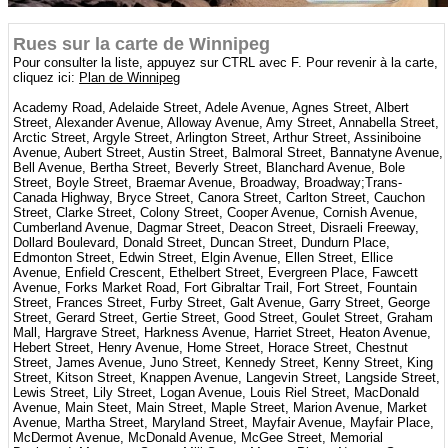
Rues sur la carte de Winnipeg
Pour consulter la liste, appuyez sur CTRL avec F. Pour revenir à la carte,
cliquez ici:
Plan de Winnipeg
Academy Road, Adelaide Street, Adele Avenue, Agnes Street, Albert
Street, Alexander Avenue, Alloway Avenue, Amy Street, Annabella Street,
Arctic Street, Argyle Street, Arlington Street, Arthur Street, Assiniboine
Avenue, Aubert Street, Austin Street, Balmoral Street, Bannatyne Avenue,
Bell Avenue, Bertha Street, Beverly Street, Blanchard Avenue, Bole
Street, Boyle Street, Braemar Avenue, Broadway, Broadway;Trans-
Canada Highway, Bryce Street, Canora Street, Carlton Street, Cauchon
Street, Clarke Street, Colony Street, Cooper Avenue, Cornish Avenue,
Cumberland Avenue, Dagmar Street, Deacon Street, Disraeli Freeway,
Dollard Boulevard, Donald Street, Duncan Street, Dundurn Place,
Edmonton Street, Edwin Street, Elgin Avenue, Ellen Street, Ellice
Avenue, Enfield Crescent, Ethelbert Street, Evergreen Place, Fawcett
Avenue, Forks Market Road, Fort Gibraltar Trail, Fort Street, Fountain
Street, Frances Street, Furby Street, Galt Avenue, Garry Street, George
Street, Gerard Street, Gertie Street, Good Street, Goulet Street, Graham
Mall, Hargrave Street, Harkness Avenue, Harriet Street, Heaton Avenue,
Hebert Street, Henry Avenue, Home Street, Horace Street, Chestnut
Street, James Avenue, Juno Street, Kennedy Street, Kenny Street, King
Street, Kitson Street, Knappen Avenue, Langevin Street, Langside Street,
Lewis Street, Lily Street, Logan Avenue, Louis Riel Street, MacDonald
Avenue, Main Steet, Main Street, Maple Street, Marion Avenue, Market
Avenue, Martha Street, Maryland Street, Mayfair Avenue, Mayfair Place,
McDermot Avenue, McDonald Avenue, McGee Street, Memorial