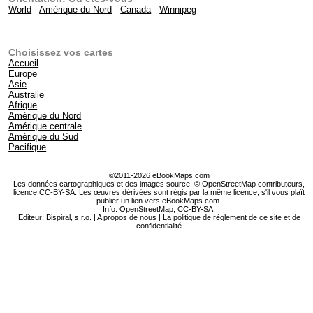
World
-
Amérique du Nord
-
Canada
-
Winnipeg
Choisissez vos cartes
Accueil
Europe
Asie
Australie
Afrique
Amérique du Nord
Amérique centrale
Amérique du Sud
Pacifique
©2011-2026 eBookMaps.com
Les données cartographiques et des images source: © OpenStreetMap contributeurs,
licence CC-BY-SA. Les œuvres dérivées sont régis par la même licence; s'il vous plaît
publier un lien vers eBookMaps.com.
Info:
OpenStreetMap
,
CC-BY-SA
.
Editeur: Bispiral, s.r.o. |
A propos de nous
|
La politique de règlement de ce site et de
confidentialité