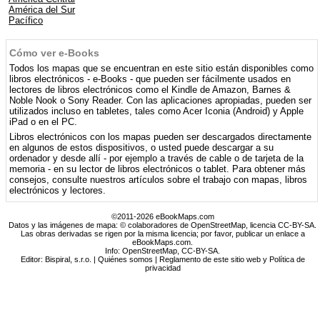
América del Sur
Pacífico
Cómo ver e-Books
Todos los mapas que se encuentran en este sitio están disponibles como
libros electrónicos - e-Books - que pueden ser fácilmente usados ​​en
lectores de libros electrónicos como el Kindle de Amazon, Barnes &
Noble Nook o Sony Reader. Con las aplicaciones apropiadas, pueden ser
utilizados incluso en tabletes, tales como Acer Iconia (Android) y Apple
iPad o en el PC.
Libros electrónicos con los mapas pueden ser descargados directamente
en algunos de estos dispositivos, o usted puede descargar a su
ordenador y desde allí - por ejemplo a través de cable o de tarjeta de la
memoria - en su lector de libros electrónicos o tablet. Para obtener más
consejos, consulte nuestros artículos sobre el trabajo con mapas, libros
electrónicos y lectores.
©2011-2026 eBookMaps.com
Datos y las imágenes de mapa: © colaboradores de OpenStreetMap, licencia CC-BY-SA.
Las obras derivadas se rigen por la misma licencia; por favor, publicar un enlace a
eBookMaps.com.
Info:
OpenStreetMap
,
CC-BY-SA
.
Editor: Bispiral, s.r.o. |
Quiénes somos
|
Reglamento de este sitio web y Política de
privacidad