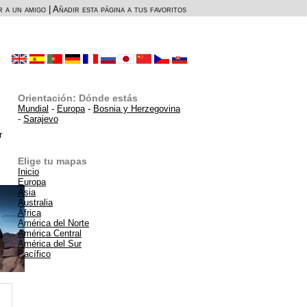
r a un amigo
|
Añadir esta página a tus favoritos
Orientación: Dónde estás
Mundial
-
Europa
-
Bosnia y Herzegovina
-
Sarajevo
r
Elige tu mapas
Inicio
Europa
Asia
Australia
África
América del Norte
América Central
América del Sur
Pacífico