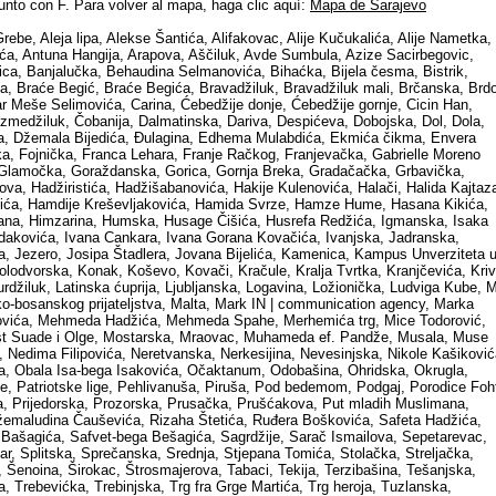
junto con F. Para volver al mapa, haga clic aquí:
Mapa de Sarajevo
be, Aleja lipa, Alekse Šantića, Alifakovac, Alije Kučukalića, Alije Nametka,
ća, Antuna Hangija, Arapova, Aščiluk, Avde Sumbula, Azize Sacirbegovic,
ica, Banjalučka, Behaudina Selmanovića, Bihaćka, Bijela česma, Bistrik,
ka, Braće Begić, Braće Begića, Bravadžiluk, Bravadžiluk mali, Brčanska, Brd
r Meše Selimovića, Carina, Ćebedžije donje, Ćebedžije gornje, Cicin Han,
izmedžiluk, Čobanija, Dalmatinska, Dariva, Despićeva, Dobojska, Dol, Dola,
ka, Džemala Bijedića, Đulagina, Edhema Mulabdića, Ekmića čikma, Envera
ska, Fojnička, Franca Lehara, Franje Račkog, Franjevačka, Gabrielle Moreno
 Glamočka, Goraždanska, Gorica, Gornja Breka, Gradačačka, Grbavička,
va, Hadžiristića, Hadžišabanovića, Hakije Kulenovića, Halači, Halida Kajtaz
lića, Hamdije Kreševljakovića, Hamida Svrze, Hamze Hume, Hasana Kikića,
na, Himzarina, Humska, Husage Čišića, Husrefa Redžića, Igmanska, Isaka
dakovića, Ivana Cankara, Ivana Gorana Kovačića, Ivanjska, Jadranska,
a, Jezero, Josipa Štadlera, Jovana Bijelića, Kamenica, Kampus Unverziteta 
olodvorska, Konak, Koševo, Kovači, Kračule, Kralja Tvrtka, Kranjčevića, Kriv
rdžiluk, Latinska ćuprija, Ljubljanska, Logavina, Ložionička, Ludviga Kube, 
ko-bosanskog prijateljstva, Malta, Mark IN | communication agency, Marka
ovića, Mehmeda Hadžića, Mehmeda Spahe, Merhemića trg, Mice Todorović,
ost Suade i Olge, Mostarska, Mraovac, Muhameda ef. Pandže, Musala, Muse
Nedima Filipovića, Neretvanska, Nerkesijina, Nevesinjska, Nikole Kašiković
ca, Obala Isa-bega Isakovića, Očaktanum, Odobašina, Ohridska, Okrugla,
, Patriotske lige, Pehlivanuša, Piruša, Pod bedemom, Podgaj, Porodice Foh
a, Prijedorska, Prozorska, Prusačka, Prušćakova, Put mladih Muslimana,
emaludina Čauševića, Rizaha Štetića, Ruđera Boškovića, Safeta Hadžića,
 Bašagića, Safvet-bega Bešagića, Sagrdžije, Sarač Ismailova, Sepetarevac,
, Splitska, Sprečanska, Srednja, Stjepana Tomića, Stolačka, Streljačka,
enoina, Širokac, Štrosmajerova, Tabaci, Tekija, Terzibašina, Tešanjska,
, Trebevićka, Trebinjska, Trg fra Grge Martića, Trg heroja, Tuzlanska,