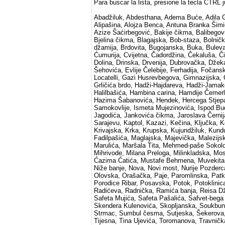
Para buscar la lista, presione la tecla CTRL 
Abadžiluk, Abdesthana, Adema Buće, Adila Gre
Alipašina, Alojza Benca, Antuna Branka Šimi
Azize Šaćirbegović, Bakije čikma, Balibegov
Bjelina čikma, Blagajska, Bob-staza, Bolnič
džamija, Brdovita, Bugojanska, Buka, Buleva
Ćumurija, Cvijetna, Čadordžina, Čekaluša, Č
Dolina, Drinska, Drvenija, Dubrovačka, Dže
Šehovića, Evlije Čelebije, Ferhadija, Fočan
Locatelli, Gazi Husrevbegova, Gimnazijska,
Grličića brdo, Hadži-Hajdareva, Hadži-Jamako
Halilbašića, Hambina carina, Hamdije Čemer
Hazima Šabanovića, Hendek, Hercega Stjepa
Samokovlije, Ismeta Mujezinovića, Ispod Bu
Jagodića, Jankovića čikma, Jaroslava Černij
Sarajevu, Kaptol, Kazazi, Kečina, Ključka, K
Krivajska, Krka, Krupska, Kujundžiluk, Kundu
Fadilpašića, Maglajska, Majevička, Malezijs
Marulića, Maršala Tita, Mehmed-paše Sokol
Mihrivode, Milana Preloga, Milinkladska, M
Ćazima Ćatića, Mustafe Behmena, Muvekita, 
Niže banje, Nova, Novi most, Nurije Pozder
Olovska, Orašačka, Paje, Paromlinska, Patke
Porodice Ribar, Posavska, Potok, Potoklinic
Radićeva, Radnička, Ramića banja, Reisa Dž
Safeta Mujića, Safeta Pašalića, Safvet-bega
Skendera Kulenovića, Skopljanska, Soukbunar
Strmac, Sumbul česma, Sutjeska, Šekerova, Š
Tijesna, Tina Ujevića, Toromanova, Travnička