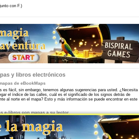
junto con F.)
pas y libros electrónicos
on mapas de eBookMaps
 es fácil, sin embargo, tenemos algunas sugerencias para usted. ¿Necesita
ar el índice de las calles, cuál es el significado de los signos detrás de
te al norte en el mapa? Esto y más información se puede encontrar en este
s e-libros con mapas a su lector
an especialmente para los lectores (readers) de libros electrónicos. Con
omento y en cualquier lugar. En tu ciudad o tal vez de vacaciones o un viaje
 ebooks a su lector de libros electrónicos? Éstos son algunos consejos.