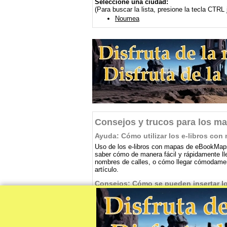
Seleccione una ciudad:
(Para buscar la lista, presione la tecla CTRL 
Noumea
Consejos y trucos para los ma
Ayuda: Cómo utilizar los e-libros c
Uso de los e-libros con mapas de eBookMaps
saber cómo de manera fácil y rápidamente lleg
nombres de calles, o cómo llegar cómodamen
artículo.
Consejos: Cómo se pueden insertar lo
Los libros con mapas de eBookMaps se prepar
estos lectores se puedan usar en cualquier m
de negocios. ¿Quieres saber cómo cargar los