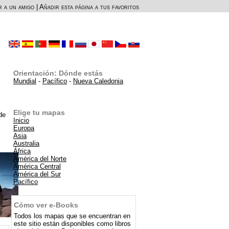
r a un amigo
|
Añadir esta página a tus favoritos
Orientación: Dónde estás
Mundial
-
Pacífico
-
Nueva Caledonia
Elige tu mapas
de
Inicio
Europa
Asia
Australia
África
América del Norte
América Central
América del Sur
Pacífico
Cómo ver e-Books
Todos los mapas que se encuentran en
este sitio están disponibles como libros