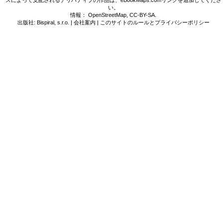
スによって支配されるデリバティブの作品は、eBookMaps.comリンクを追加してくださ
い。
情報：
OpenStreetMap
,
CC-BY-SA
.
出版社: Bispiral, s.r.o. |
会社案内
|
このサイトのルールとプライバシーポリシー