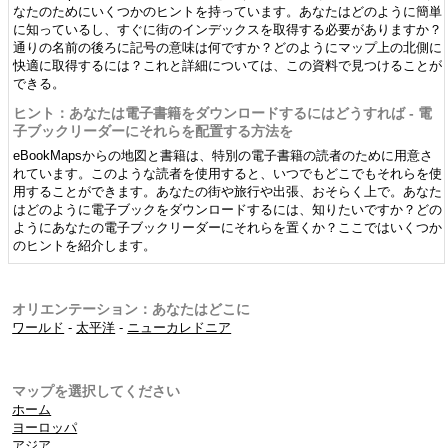
なたのためにいくつかのヒントを持っています。あなたはどのように簡単
に知っているし、すぐに街のインデックスを取得する必要がありますか？
通りの名前の後ろに記号の意味は何ですか？どのようにマップ上の北側に
快適に取得するには？これと詳細については、この資料で見つけることが
できる。
ヒント：あなたは電子書籍をダウンロードするにはどうすれば - 電
子ブックリーダーにそれらを配置する方法を
eBookMapsからの地図と書籍は、特別の電子書籍の読者のために用意さ
れています。このような読者を使用すると、いつでもどこでもそれらを使
用することができます。あなたの街や旅行や出張、おそらく上で。あなた
はどのように電子ブックをダウンロードするには、知りたいですか？どの
ようにあなたの電子ブックリーダーにそれらを置くか？ここではいくつか
のヒントを紹介します。
オリエンテーション：あなたはどこに
ワールド
-
太平洋
-
ニューカレドニア
マップを選択してください
ホーム
ヨーロッパ
アジア