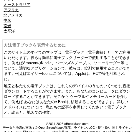
オーストラリア
アフリカ
北アメリカ
中米
南米
太平洋
方法電子ブックを表示するために
このサイト上のすべてのマップは、電子ブック（電子書籍）としてご利用
いただけます。彼らは簡単に電子ブックリーダーで使用することができま
す。例えばAmazonのKindle、バーンズ＆ノーブル、ソニーリーダー等に
ついて。適切なアプリケーションで、彼らは、錠剤で使用することができ
ます。例えばエイサーIconiaについては、Appleは、PCで等を計算され
た。
地図と私たちの電子ブックは、これらのデバイスのうちのいくつかに直接
ダウンロードすることができます。また、あなたのコンピュータにダウン
ロードすることができます。そこから-ケーブルやメモリーカードを介し
て、例えば-あなたはあなたのe-Bookに移動することができます。詳しい
アドバイスについては、私たちの記事を参照してください：電子ブック
と、読者と、地図での作業。
©2011-2026 eBookMaps.com
データと地図の画像：© OpenStreetMapの寄稿、ライセンスCC - BY - SA。同じライセン