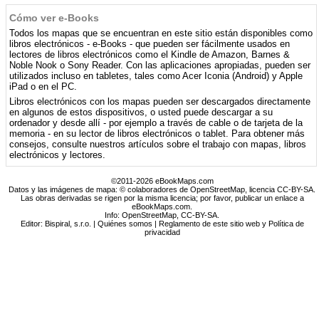
Cómo ver e-Books
Todos los mapas que se encuentran en este sitio están disponibles como
libros electrónicos - e-Books - que pueden ser fácilmente usados ​​en
lectores de libros electrónicos como el Kindle de Amazon, Barnes &
Noble Nook o Sony Reader. Con las aplicaciones apropiadas, pueden ser
utilizados incluso en tabletes, tales como Acer Iconia (Android) y Apple
iPad o en el PC.
Libros electrónicos con los mapas pueden ser descargados directamente
en algunos de estos dispositivos, o usted puede descargar a su
ordenador y desde allí - por ejemplo a través de cable o de tarjeta de la
memoria - en su lector de libros electrónicos o tablet. Para obtener más
consejos, consulte nuestros artículos sobre el trabajo con mapas, libros
electrónicos y lectores.
©2011-2026 eBookMaps.com
Datos y las imágenes de mapa: © colaboradores de OpenStreetMap, licencia CC-BY-SA.
Las obras derivadas se rigen por la misma licencia; por favor, publicar un enlace a
eBookMaps.com.
Info:
OpenStreetMap
,
CC-BY-SA
.
Editor: Bispiral, s.r.o. |
Quiénes somos
|
Reglamento de este sitio web y Política de
privacidad